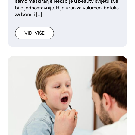
samo maskiranje Nekad je u beauty svijetu sve
bilo jednostavnije. Hijaluron za volumen, botoks
za bore i […]
VIDI VIŠE