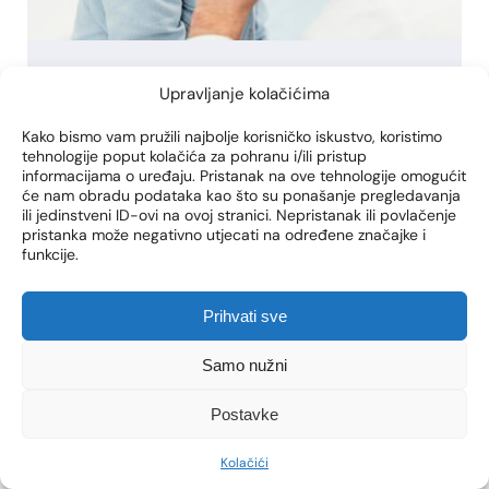
adenotomija
dječja otorinolaringologija
Upravljanje kolačićima
Kako bismo vam pružili najbolje korisničko iskustvo, koristimo
TIMPANOPLASTIKA I OSTALI
tehnologije poput kolačića za pohranu i/ili pristup
ZAHVATI UHA KOD DJECE:
informacijama o uređaju. Pristanak na ove tehnologije omogućit
će nam obradu podataka kao što su ponašanje pregledavanja
VODIČ ZA RODITELJE
ili jedinstveni ID-ovi na ovoj stranici. Nepristanak ili povlačenje
pristanka može negativno utjecati na određene značajke i
Sve što roditelji trebaju znati o najčešćim ORL
funkcije.
zahvatima uha kod djece – od ventilacijskih
cjevčica i adenotomije do timpanoplastike i
Prihvati sve
oporavka. Kada roditelji prvi put čuju riječ
‘operacija’ Roditelji često prvi put ozbiljno
Samo nužni
zastanu kad dijete počne slabije reagirati na
zvuk ili se u noći budi zbog boli u uhu. U tim
Postavke
trenucima riječ […]
Kolačići
VIDI VIŠE