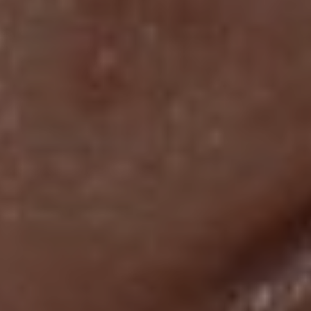
MIGRENA
INKONTINENCIJA
ORL –
ORL – GLAS
ŠTITNJAČA
PROKTOLOGIJA
VENE
UROLOGIJA
GINEKOLOGIJA
ŠAKA
DERMATOLOGIJA
DRUŠTVENE
PRETRAŽIVANJE
MREŽE
r
t
i
i
f
y
l