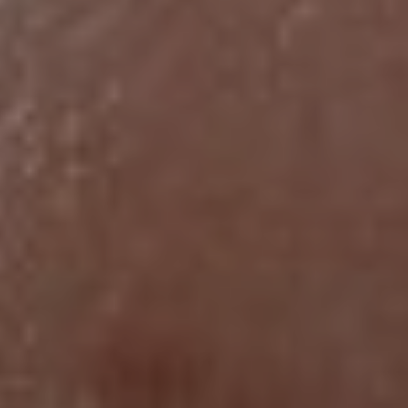
KIRURGIJA
KIRURGIJA
NOSA
LICA
KIRURGIJA
KIRURGIJA
TIJELA
GRUDI
INMODE –
LASER
RADIOFREKVENCIJSKI
CENTAR
ZAHVATI
TRETMANI
ESTETSKA
KOŽE
DERMATOLOGIJA
MEDICINA
APNEJA I
ORL – NOS I
HRKANJE
SINUSI
DJEČJI ORL
ORL – UHO