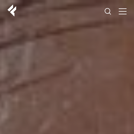
r
O NAMA
VAŠI DOKTORI
ISKUSTVA
LF MAKEOVER
IZ MEDIJA
ESTETIKA