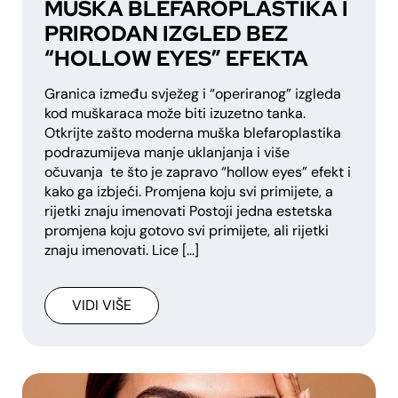
MUŠKA BLEFAROPLASTIKA I
PRIRODAN IZGLED BEZ
“HOLLOW EYES” EFEKTA
Granica između svježeg i “operiranog” izgleda
kod muškaraca može biti izuzetno tanka.
Otkrijte zašto moderna muška blefaroplastika
podrazumijeva manje uklanjanja i više
očuvanja te što je zapravo “hollow eyes” efekt i
kako ga izbjeći. Promjena koju svi primijete, a
rijetki znaju imenovati Postoji jedna estetska
promjena koju gotovo svi primijete, ali rijetki
znaju imenovati. Lice […]
VIDI VIŠE