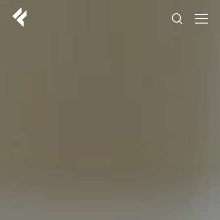
r
O NAMA
VAŠI DOKTORI
ISKUSTVA
LF MAKEOVER
IZ MEDIJA
ESTETIKA