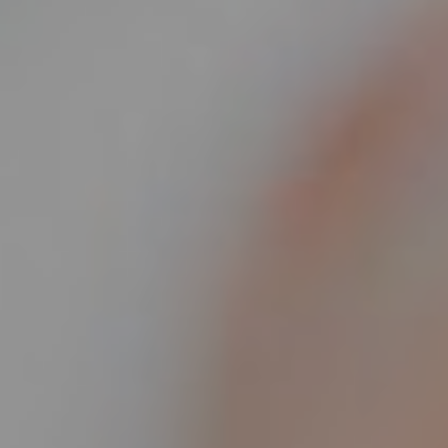
MIGRENA
INKONTINENCIJA
ORL –
ORL – GLAS
ŠTITNJAČA
PROKTOLOGIJA
VENE
UROLOGIJA
GINEKOLOGIJA
ŠAKA
DERMATOLOGIJA
DRUŠTVENE
PRETRAŽIVANJE
MREŽE
r
t
i
i
f
y
l