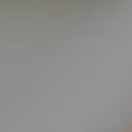
KIRURGIJA
KIRURGIJA
NOSA
LICA
KIRURGIJA
KIRURGIJA
TIJELA
GRUDI
INMODE –
LASER
RADIOFREKVENCIJSKI
CENTAR
ZAHVATI
TRETMANI
ESTETSKA
KOŽE
DERMATOLOGIJA
MEDICINA
APNEJA I
ORL – NOS I
HRKANJE
SINUSI
DJEČJI ORL
ORL – UHO