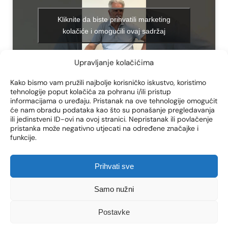
Kliknite da biste prihvatili marketing
kolačiće i omogućili ovaj sadržaj
Upravljanje kolačićima
Kako bismo vam pružili najbolje korisničko iskustvo, koristimo
tehnologije poput kolačića za pohranu i/ili pristup
informacijama o uređaju. Pristanak na ove tehnologije omogućit
će nam obradu podataka kao što su ponašanje pregledavanja
ili jedinstveni ID-ovi na ovoj stranici. Nepristanak ili povlačenje
pristanka može negativno utjecati na određene značajke i
ZAŠTO ODABRATI
funkcije.
POLIKLINIKU LF MEDICAL?
Prihvati sve
Centar za apneju, hrkanje i poremećaje spavanja nudi
Samo nužni
sveukupnu dijagnostiku (
polisomnografiju
,
poligrafiju
koju možete obaviti u kućnim uvjetima ili u
Postavke
prostorijama poliklinike LF Medical) te prilagođenu
individualnu terapiju i liječenje.