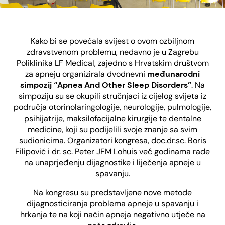
Kako bi se povećala svijest o ovom ozbiljnom
zdravstvenom problemu, nedavno je u Zagrebu
Poliklinika LF Medical, zajedno s Hrvatskim društvom
za apneju organizirala dvodnevni
međunarodni
simpozij “Apnea And Other Sleep Disorders”
. Na
simpoziju su se okupili stručnjaci iz cijelog svijeta iz
područja otorinolaringologije, neurologije, pulmologije,
psihijatrije, maksilofacijalne kirurgije te dentalne
medicine, koji su podijelili svoje znanje sa svim
sudionicima. Organizatori kongresa, doc.dr.sc. Boris
Filipović i dr. sc. Peter JFM Lohuis već godinama rade
na unaprjeđenju dijagnostike i liječenja apneje u
spavanju.
Na kongresu su predstavljene nove metode
dijagnosticiranja problema apneje u spavanju i
hrkanja te na koji način apneja negativno utječe na