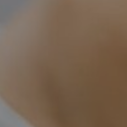
UROLOGIJA
ŠAKA
NJE
r