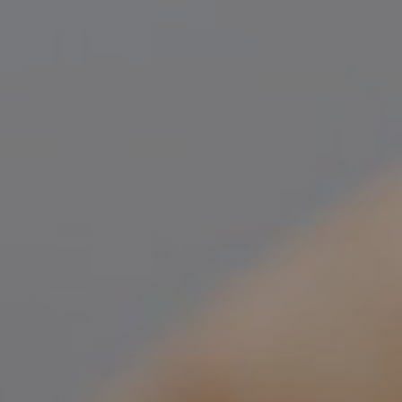
TRETMANI KOŽE
ORL – NOS I SINUSI
ORL – UHO
INKONTINENCIJA
ORL – GLAS
PROKTOLOGIJA