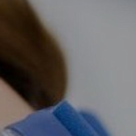
DRUŠTVENE MREŽE
t
i
i
f
y
l