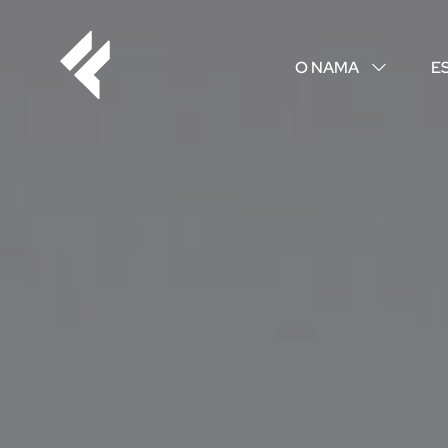
O NAMA
E
↓