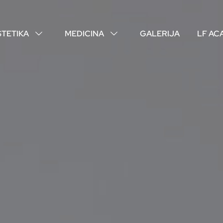
STETIKA
MEDICINA
GALERIJA
LF AC
↓
↓
O NAMA
VAŠI DOKTORI
ISKUSTVA