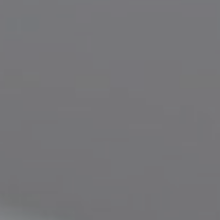
ESTETSKA DERMATOLOGIJA
MEDICINA
APNEJA I HRKANJE
DJEČJI ORL
MIGRENA
ORL – ŠTITNJAČA
VENE