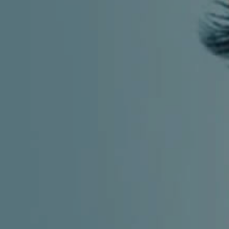
MIGRENA
INKONTINENCIJA
ORL –
ORL – GLAS
ŠTITNJAČA
PROKTOLOGIJA
VENE
UROLOGIJA
GINEKOLOGIJA
ŠAKA
DERMATOLOGIJA
DRUŠTVENE
PRETRAŽIVANJE
MREŽE
r
t
i
i
f
y
l