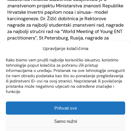
znanstvenom projektu Ministarstva znanosti Republike
Hrvatske Invertni papilom nosa i sinusa- model
karcinogeneze. Dr. Žižić dobitnica je Rektorove
nagrade za najbolji studentski znanstveni rad, nagrade
za najbolji stručni rad na “World Meeting of Young ENT
practitioners”, St Petersburg, Rusija, nagrade za
najbolji stručni rad Američko- Austrijskog društva i
Upravljanje kolačićima
Weil-Cornell Sveučilišta.
Kako bismo vam pružili najbolje korisničko iskustvo, koristimo
Dr. Žižić je redoviti član Hrvatskog društva za
tehnologije poput kolačića za pohranu i/ili pristup
otorinolaringologiju i kirurgiju glave i vrata, Hrvatskog
informacijama o uređaju. Pristanak na ove tehnologije omogućit
liječničkog zbora, Hrvatskog društva za audiologiju i
će nam obradu podataka kao što su ponašanje pregledavanja
fonijatriju, Hrvatskog društva za zbrinjavanje otežanog
ili jedinstveni ID-ovi na ovoj stranici. Nepristanak ili povlačenje
pristanka može negativno utjecati na određene značajke i
dišnog puta, Američkog koledža kirurga(FACS- Fellow,
funkcije.
American College of Surgeons).
Glavno područje rada i stručnog i znanstvenog
Prihvati sve
interesa su joj kirurgija glave i vrata, kirurgija štitne
žlijezde i paratireoidnih žlijezda, intraoperativno
Samo nužni
elektrofiziološko monitoriranje nervusa vagusa i
nervusa recurrensa, kirurgija hrkanja i opstruktivne