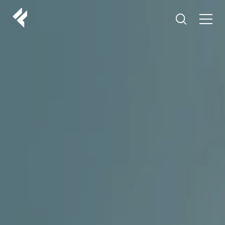
r
O NAMA
VAŠI DOKTORI
ISKUSTVA
LF MAKEOVER
IZ MEDIJA
ESTETIKA