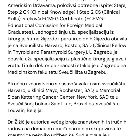
Američkim Državama, položivši potrebne ispite: Step1,
Step 2 CK (Clinical Knowledge) i Step 2 CS (Clinical
Skills), stekavši ECMFG Certificate (ECFMG-
Educational Comission for Foreign Medical
Graduates). Jednogodišnju užu specijalizaciju iz
kirurgije štitne žlijezde i paratireoidnih žlijezda obavila
je na Sveučilištu Harvard, Boston, SAD (Clinical Fellow
in Thyroid and Parathyroid Surgery). U Zagrebu je
obavila užu specijalizaciju iz plastične kirurgije glave i
vrata. Titulu doktorice znanosti stekla je u Zagrebu na
Medicinskom fakultetu Sveučilišta u Zagrebu.
Stručno i znanstveno se usavršavala, osim sveučilišta
Harvard, u klinici Mayo, Rochester, SAD, u Memorial
Sloan Kettering Cancer Center, New York, SAD te u
Sveučilišnoj bolnici Saint Luc, Bruxelles, sveučilište
Louvain, Belgija.
Dr. Žižić je autorica većeg broja znanstvenih i stručnih
radova na domaćim i međunarodnim skupovima te
koautorica nekoliko udžbenika. Sudjelovala je u