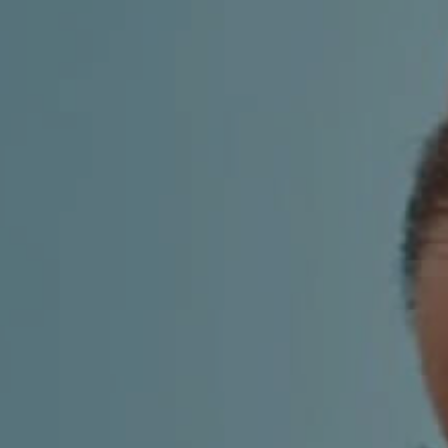
KIRURGIJA
KIRURGIJA
NOSA
LICA
KIRURGIJA
KIRURGIJA
TIJELA
GRUDI
INMODE –
LASER
RADIOFREKVENCIJSKI
CENTAR
ZAHVATI
TRETMANI
ESTETSKA
KOŽE
DERMATOLOGIJA
MEDICINA
APNEJA I
ORL – NOS I
HRKANJE
SINUSI
DJEČJI ORL
ORL – UHO