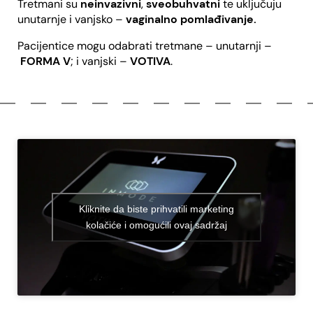
Tretmani su
neinvazivni
,
sveobuhvatni
te uključuju
unutarnje i vanjsko –
vaginalno pomlađivanje.
Pacijentice mogu odabrati tretmane – unutarnji –
FORMA V
; i vanjski –
VOTIVA
.
Kliknite da biste prihvatili marketing
kolačiće i omogućili ovaj sadržaj