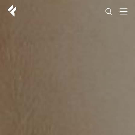
r
O NAMA
VAŠI DOKTORI
ISKUSTVA
LF MAKEOVER
IZ MEDIJA
ESTETIKA