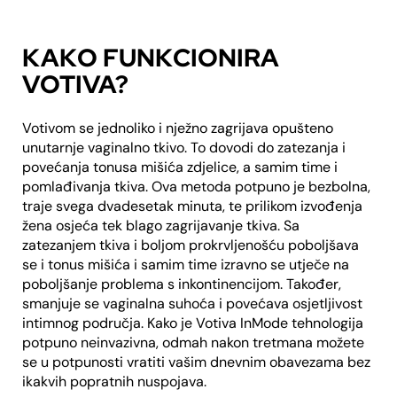
KAKO FUNKCIONIRA
VOTIVA?
Votivom se jednoliko i nježno zagrijava opušteno
unutarnje vaginalno tkivo. To dovodi do zatezanja i
povećanja tonusa mišića zdjelice, a samim time i
pomlađivanja tkiva. Ova metoda potpuno je bezbolna,
traje svega dvadesetak minuta, te prilikom izvođenja
žena osjeća tek blago zagrijavanje tkiva. Sa
zatezanjem tkiva i boljom prokrvljenošću poboljšava
se i tonus mišića i samim time izravno se utječe na
poboljšanje problema s inkontinencijom. Također,
smanjuje se vaginalna suhoća i povećava osjetljivost
intimnog područja. Kako je Votiva InMode tehnologija
potpuno neinvazivna, odmah nakon tretmana možete
se u potpunosti vratiti vašim dnevnim obavezama bez
ikakvih popratnih nuspojava.