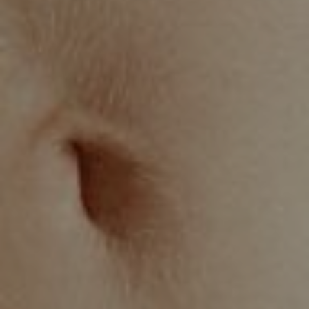
KIRURGIJA
KIRURGIJA
NOSA
LICA
KIRURGIJA
KIRURGIJA
TIJELA
GRUDI
INMODE –
LASER
RADIOFREKVENCIJSKI
CENTAR
ZAHVATI
TRETMANI
ESTETSKA
KOŽE
DERMATOLOGIJA
MEDICINA
APNEJA I
ORL – NOS I
HRKANJE
SINUSI
DJEČJI ORL
ORL – UHO