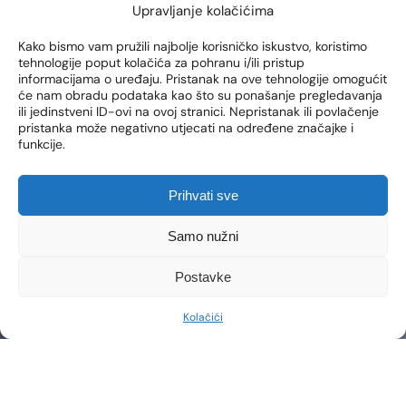
Upravljanje kolačićima
Slobodno nas kontaktirajte putem telefona ili e-maila.
Naš stručni tim je ovdje kako bi vam pružio sve
Kako bismo vam pružili najbolje korisničko iskustvo, koristimo
potrebne informacije i podršku.
tehnologije poput kolačića za pohranu i/ili pristup
informacijama o uređaju. Pristanak na ove tehnologije omogućit
će nam obradu podataka kao što su ponašanje pregledavanja
ili jedinstveni ID-ovi na ovoj stranici. Nepristanak ili povlačenje
IME I PREZIME*
pristanka može negativno utjecati na određene značajke i
funkcije.
Prihvati sve
EMAIL ADRESA*
Samo nužni
Postavke
TELEFON*
Kolačići
ODABERITE PODRUČJE