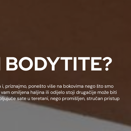
I BODYTITE?
a i, priznajmo, ponešto više na bokovima nego što smo
 vam omiljena haljina ili odijelo stoji drugačije može biti
rpljujuće sate u teretani, nego promišljen, stručan pristup