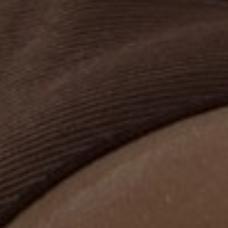
DRUŠTVENE MREŽE
t
i
i
f
y
l