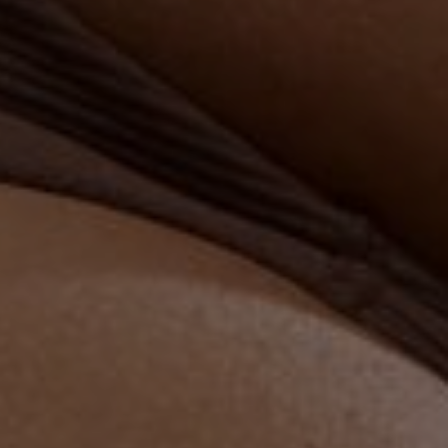
UROLOGIJA
ŠAKA
NJE
r