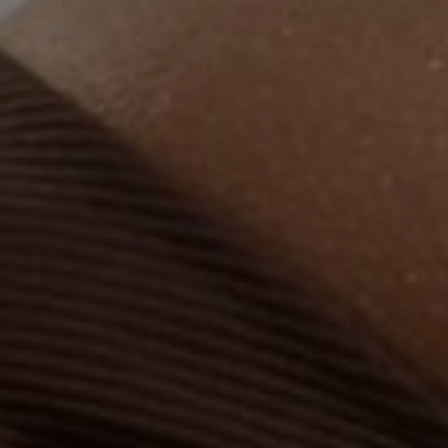
ESTETSKA DERMATOLOGIJA
MEDICINA
APNEJA I HRKANJE
DJEČJI ORL
MIGRENA
ORL – ŠTITNJAČA
VENE