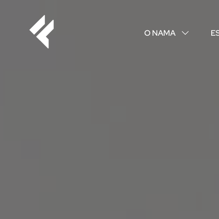
O NAMA
E
↓