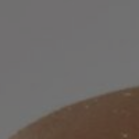
LF MAKEOVER
IZ MEDIJA
ESTETIKA
KIRURGIJA NOSA
KIRURGIJA TIJELA
INMODE – RADIOFREKVENCIJSKI ZAHVAT