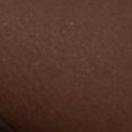
TRETMANI KOŽE
ORL – NOS I SINUSI
ORL – UHO
INKONTINENCIJA
ORL – GLAS
PROKTOLOGIJA