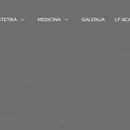
STETIKA
MEDICINA
GALERIJA
LF AC
↓
↓
O NAMA
VAŠI DOKTORI
ISKUSTVA