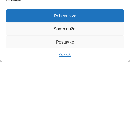
Prihvati sve
Samo nužni
Postavke
Kolačići
Uloga hormona: menopauza i
rizik od apneje
Hormonalne promjene također igraju veliku ulogu.
Estrogen i progesteron imaju zaštitnu funkciju u
regulaciji tonusa mišića dišnih putova, ali kako žene