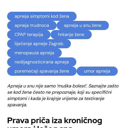
apneja simptomi kod žena
apneja trudnoca
apneja u snu žene
CPAP terapija
hrkanje žene
liječenje apneje Zagreb
menopauza apneja
nedijagnosticirana apneja
poremećaji spavanja žene
umor apneja
Apneja u snu nije samo ‘muška bolest’. Saznajte zašto
se kod žena često ne prepoznaje, koji su specifični
simptomi i kada je krajnje vrijeme za testiranje
spavanja.
Prava priča iza kroničnog