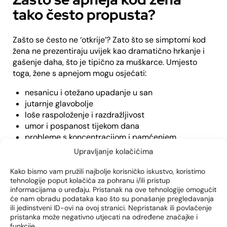
tako često propusta?
Zašto se često ne ‘otkrije’? Zato što se simptomi kod
žena ne prezentiraju uvijek kao dramatično hrkanje i
gašenje daha, što je tipično za muškarce. Umjesto
toga, žene s apnejom mogu osjećati:
nesanicu i otežano upadanje u san
jutarnje glavobolje
loše raspoloženje i razdražljivost
umor i pospanost tijekom dana
probleme s koncentracijom i pamćenjem
Upravljanje kolačićima
A, to su sve simptomi koji se lako pripisuju stresu,
menopauzi ili depresiji. U modernom svijetu, gdje je
Kako bismo vam pružili najbolje korisničko iskustvo, koristimo
umor normalna stvar, mnoge žene zanemare signale
tehnologije poput kolačića za pohranu i/ili pristup
da je njihov san narušen puno dublje nego što one to
informacijama o uređaju. Pristanak na ove tehnologije omogućit
će nam obradu podataka kao što su ponašanje pregledavanja
misle. Stručnjaci procjenjuju da je i do 75% slučajeva
ili jedinstveni ID-ovi na ovoj stranici. Nepristanak ili povlačenje
apneje kod žena nedijagnosticirano.
pristanka može negativno utjecati na određene značajke i
funkcije.