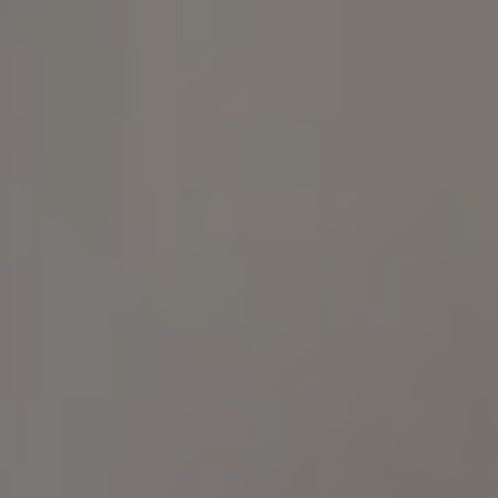
MIGRENA
INKONTINENCIJA
ORL –
ORL – GLAS
ŠTITNJAČA
PROKTOLOGIJA
VENE
UROLOGIJA
GINEKOLOGIJA
ŠAKA
DERMATOLOGIJA
DRUŠTVENE
PRETRAŽIVANJE
MREŽE
r
t
i
i
f
y
l