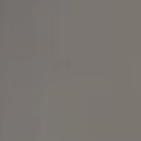
KIRURGIJA
KIRURGIJA
NOSA
LICA
KIRURGIJA
KIRURGIJA
TIJELA
GRUDI
INMODE –
LASER
RADIOFREKVENCIJSKI
CENTAR
ZAHVATI
TRETMANI
ESTETSKA
KOŽE
DERMATOLOGIJA
MEDICINA
APNEJA I
ORL – NOS I
HRKANJE
SINUSI
DJEČJI ORL
ORL – UHO