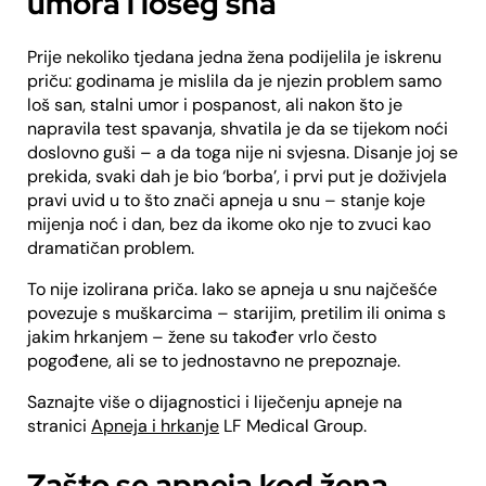
umora i lošeg sna
Prije nekoliko tjedana jedna žena podijelila je iskrenu
priču: godinama je mislila da je njezin problem samo
loš san, stalni umor i pospanost, ali nakon što je
napravila test spavanja, shvatila je da se tijekom noći
doslovno guši – a da toga nije ni svjesna. Disanje joj se
prekida, svaki dah je bio ‘borba’, i prvi put je doživjela
pravi uvid u to što znači apneja u snu – stanje koje
mijenja noć i dan, bez da ikome oko nje to zvuci kao
dramatičan problem.
To nije izolirana priča. Iako se apneja u snu najčešće
povezuje s muškarcima – starijim, pretilim ili onima s
jakim hrkanjem – žene su također vrlo često
pogođene, ali se to jednostavno ne prepoznaje.
Saznajte više o dijagnostici i liječenju apneje na
stranici
Apneja i hrkanje
LF Medical Group.
Zašto se apneja kod žena