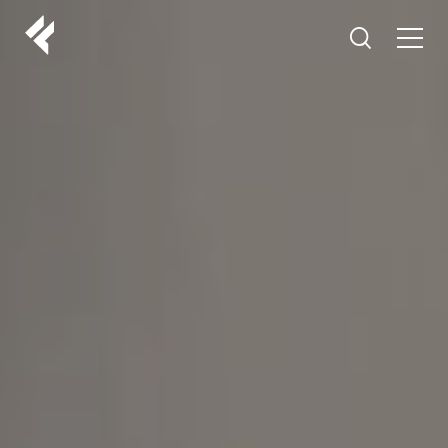
r
O NAMA
VAŠI DOKTORI
ISKUSTVA
LF MAKEOVER
IZ MEDIJA
ESTETIKA