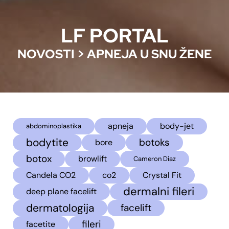
LF PORTAL
NOVOSTI
>
APNEJA U SNU ŽENE
apneja
body-jet
abdominoplastika
bodytite
botoks
bore
botox
browlift
Cameron Diaz
Candela CO2
co2
Crystal Fit
dermalni fileri
deep plane facelift
dermatologija
facelift
fileri
facetite