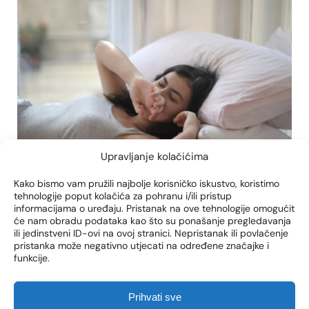
Upravljanje kolačićima
Kako bismo vam pružili najbolje korisničko iskustvo, koristimo
tehnologije poput kolačića za pohranu i/ili pristup
informacijama o uređaju. Pristanak na ove tehnologije omogućit
će nam obradu podataka kao što su ponašanje pregledavanja
apneja simptomi kod žena
apneja trudnoca
ili jedinstveni ID-ovi na ovoj stranici. Nepristanak ili povlačenje
pristanka može negativno utjecati na određene značajke i
KOLIKO SU ŽENE SKLONE
funkcije.
APNEJI U SNU?
PODCIJENJENI
Prihvati sve