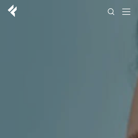
r
O NAMA
VAŠI DOKTORI
ISKUSTVA
LF MAKEOVER
IZ MEDIJA
ESTETIKA