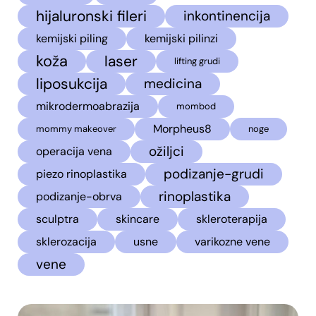
hijaluronski fileri
inkontinencija
kemijski piling
kemijski pilinzi
koža
laser
lifting grudi
liposukcija
medicina
mikrodermoabrazija
mombod
Morpheus8
mommy makeover
noge
ožiljci
operacija vena
podizanje-grudi
piezo rinoplastika
rinoplastika
podizanje-obrva
sculptra
skincare
skleroterapija
sklerozacija
usne
varikozne vene
vene