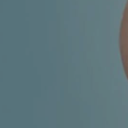
MIGRENA
INKONTINENCIJA
ORL –
ORL – GLAS
ŠTITNJAČA
PROKTOLOGIJA
VENE
UROLOGIJA
GINEKOLOGIJA
ŠAKA
DERMATOLOGIJA
DRUŠTVENE
PRETRAŽIVANJE
MREŽE
r
t
i
i
f
y
l