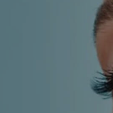
KIRURGIJA
KIRURGIJA
NOSA
LICA
KIRURGIJA
KIRURGIJA
TIJELA
GRUDI
INMODE –
LASER
RADIOFREKVENCIJSKI
CENTAR
ZAHVATI
TRETMANI
ESTETSKA
KOŽE
DERMATOLOGIJA
MEDICINA
APNEJA I
ORL – NOS I
HRKANJE
SINUSI
DJEČJI ORL
ORL – UHO