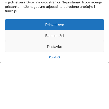
ili jedinstveni ID-ovi na ovoj stranici. Nepristanak ili povlačenje
pristanka može negativno utjecati na određene značajke i
VIDI VIŠE
funkcije.
Prihvati sve
Samo nužni
Postavke
Kolačići