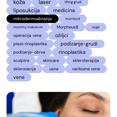
koža
laser
lifting grudi
liposukcija
medicina
mikrodermoabrazija
mombod
Morpheus8
mommy makeover
noge
ožiljci
operacija vena
podizanje-grudi
piezo rinoplastika
rinoplastika
podizanje-obrva
sculptra
skincare
skleroterapija
sklerozacija
usne
varikozne vene
vene