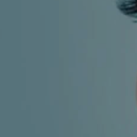
MIGRENA
INKONTINENCIJA
ORL –
ORL – GLAS
ŠTITNJAČA
PROKTOLOGIJA
VENE
UROLOGIJA
GINEKOLOGIJA
ŠAKA
DERMATOLOGIJA
DRUŠTVENE
PRETRAŽIVANJE
MREŽE
r
t
i
i
f
y
l