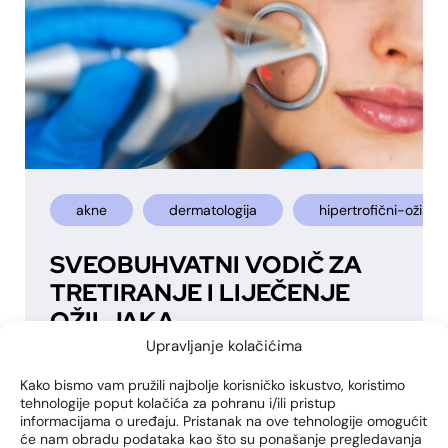
akne
dermatologija
hipertrofični-ožiljci
SVEOBUHVATNI VODIČ ZA
TRETIRANJE I LIJEČENJE
OŽILJAKA
Upravljanje kolačićima
Individualizirani planovi liječenja predstavljaju
temelj pristupa u poliklinici Lohuis Filipović
Kako bismo vam pružili najbolje korisničko iskustvo, koristimo
tehnologije poput kolačića za pohranu i/ili pristup
Medical Group koja svakom pacijentu
informacijama o uređaju. Pristanak na ove tehnologije omogućit
posvećuje posebnu pažnju.
će nam obradu podataka kao što su ponašanje pregledavanja