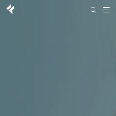
r
O NAMA
VAŠI DOKTORI
ISKUSTVA
LF MAKEOVER
IZ MEDIJA
ESTETIKA