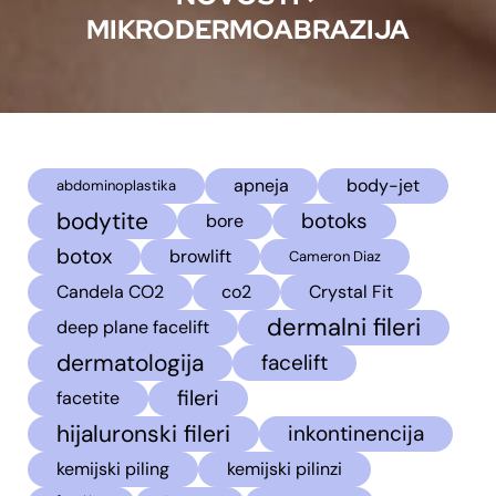
MIKRODERMOABRAZIJA
apneja
body-jet
abdominoplastika
bodytite
botoks
bore
botox
browlift
Cameron Diaz
Candela CO2
co2
Crystal Fit
dermalni fileri
deep plane facelift
dermatologija
facelift
fileri
facetite
hijaluronski fileri
inkontinencija
kemijski piling
kemijski pilinzi