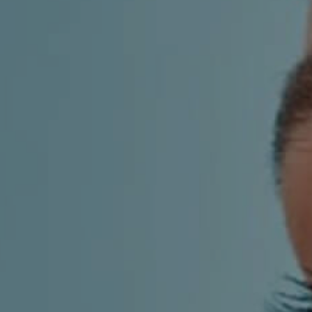
KIRURGIJA
KIRURGIJA
NOSA
LICA
KIRURGIJA
KIRURGIJA
TIJELA
GRUDI
INMODE –
LASER
RADIOFREKVENCIJSKI
CENTAR
ZAHVATI
TRETMANI
ESTETSKA
KOŽE
DERMATOLOGIJA
MEDICINA
APNEJA I
ORL – NOS I
HRKANJE
SINUSI
DJEČJI ORL
ORL – UHO