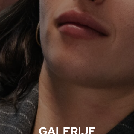
MIGRENA
INKONTINENCIJA
ORL –
ORL – GLAS
ŠTITNJAČA
PROKTOLOGIJA
VENE
UROLOGIJA
GINEKOLOGIJA
ŠAKA
DERMATOLOGIJA
DRUŠTVENE
PRETRAŽIVANJE
MREŽE
r
t
i
i
f
y
l
GALERIJE