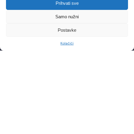
Poliklinika Lohuis Filipovic
Prihvati sve
Medical Group d.o.o.
Libertas zgrada, 5. i 6. kat
Samo nužni
Trg Johna F. Kennedya 6b
10000, Zagreb
OIB: 85276921158
Postavke
Kolačići
KONTAKT
RADNO VRIJEME
Telefon: +385 1 2444 646
Pon – Pet 8:00 – 20:00h
Email: info@lf-mg.com
JAVI NAM SE
Imate pitanja ili želite zakazati konzultaciju? Slobodno nas
kontaktirajte putem telefona ili pošaljite poruku
POŠALJI