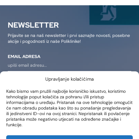
NEWSLETTER
Prijavite se na naš newsletter i prvi saznajte novosti, posebne
akcije i pogodnosti iz naše Poliklinike!
EMAIL ADRESA
Upravljanje kolačićima
PRIJAVI SE
Kako bismo vam pružili najbolje korisničko iskustvo, koristimo
tehnologije poput kolačića za pohranu i/ili pristup
Dajem suglasnost da se na moju e-mail adresu šalju
informacijama o uređaju. Pristanak na ove tehnologije omogućit
obavijesti o novim proizvodima, promocijama, vijestima i
će nam obradu podataka kao što su ponašanje pregledavanja
uslugama.
ili jedinstveni ID-ovi na ovoj stranici. Nepristanak ili povlačenje
pristanka može negativno utjecati na određene značajke i
funkcije.
LOKACIJE