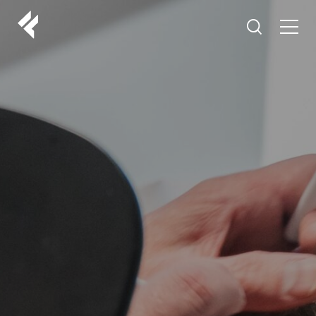
r
O NAMA
VAŠI DOKTORI
ISKUSTVA
LF MAKEOVER
IZ MEDIJA
ESTETIKA