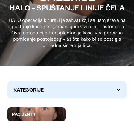
HALO - SPUŠTANJE LINIJE ČELA
HALO operacija kirurški je zahvat koji se usmjerava na
spuštanje linije kose, smanjujući vizualni prostor čela.
Ova metoda nije transplantacija kose, već precizno
pomicanje postojećeg vlasišta kako bi se postigla
prirodna simetrija lica.
KATEGORIJE
↓
PACIJENT 1