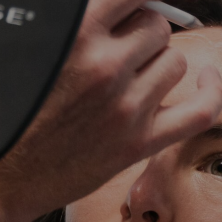
KIRURGIJA
KIRURGIJA
NOSA
LICA
KIRURGIJA
KIRURGIJA
TIJELA
GRUDI
INMODE –
LASER
RADIOFREKVENCIJSKI
CENTAR
ZAHVATI
TRETMANI
ESTETSKA
KOŽE
DERMATOLOGIJA
MEDICINA
APNEJA I
ORL – NOS I
HRKANJE
SINUSI
DJEČJI ORL
ORL – UHO