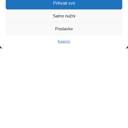
Poliklinika Lohuis Filipovic
Prihvati sve
Medical Group d.o.o.
Libertas zgrada, 5. i 6. kat
Samo nužni
Trg Johna F. Kennedya 6b
10000, Zagreb
OIB: 85276921158
Postavke
Kolačići
KONTAKT
RADNO VRIJEME
Telefon: +385 1 2444 646
Pon – Pet 8:00 – 20:00h
Email: info@lf-mg.com
JAVI NAM SE
Imate pitanja ili želite zakazati konzultaciju? Slobodno nas
kontaktirajte putem telefona ili pošaljite poruku
POŠALJI