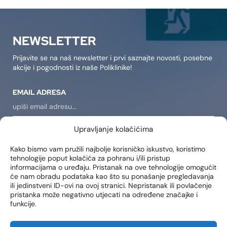
NEWSLETTER
Prijavite se na naš newsletter i prvi saznajte novosti, posebne
akcije i pogodnosti iz naše Poliklinike!
EMAIL ADRESA
Upravljanje kolačićima
PRIJAVI SE
Kako bismo vam pružili najbolje korisničko iskustvo, koristimo
tehnologije poput kolačića za pohranu i/ili pristup
Dajem suglasnost da se na moju e-mail adresu šalju
informacijama o uređaju. Pristanak na ove tehnologije omogućit
obavijesti o novim proizvodima, promocijama, vijestima i
će nam obradu podataka kao što su ponašanje pregledavanja
uslugama.
ili jedinstveni ID-ovi na ovoj stranici. Nepristanak ili povlačenje
pristanka može negativno utjecati na određene značajke i
funkcije.
LOKACIJE