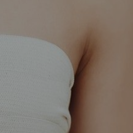
KIRURGIJA
KIRURGIJA
NOSA
LICA
KIRURGIJA
KIRURGIJA
TIJELA
GRUDI
INMODE –
LASER
RADIOFREKVENCIJSKI
CENTAR
ZAHVATI
TRETMANI
ESTETSKA
KOŽE
DERMATOLOGIJA
MEDICINA
APNEJA I
ORL – NOS I
HRKANJE
SINUSI
DJEČJI ORL
ORL – UHO