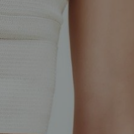
MIGRENA
INKONTINENCIJA
ORL –
ORL – GLAS
ŠTITNJAČA
PROKTOLOGIJA
VENE
UROLOGIJA
GINEKOLOGIJA
ŠAKA
DERMATOLOGIJA
DRUŠTVENE
PRETRAŽIVANJE
MREŽE
r
t
i
i
f
y
l