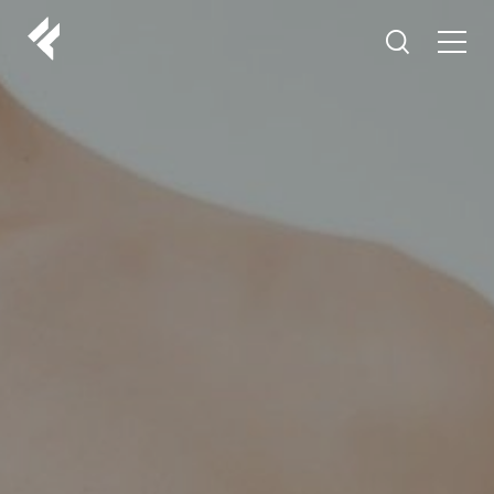
r
O NAMA
VAŠI DOKTORI
ISKUSTVA
LF MAKEOVER
IZ MEDIJA
ESTETIKA