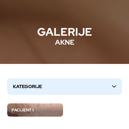
GALERIJE
AKNE
KATEGORIJE
↓
PACIJENT 1