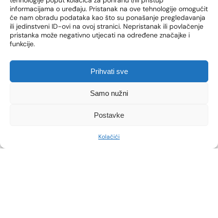
tehnologije poput kolačića za pohranu i/ili pristup
informacijama o uređaju. Pristanak na ove tehnologije omogućit
će nam obradu podataka kao što su ponašanje pregledavanja
ili jedinstveni ID-ovi na ovoj stranici. Nepristanak ili povlačenje
pristanka može negativno utjecati na određene značajke i
funkcije.
Prihvati sve
Samo nužni
Postavke
Kolačići