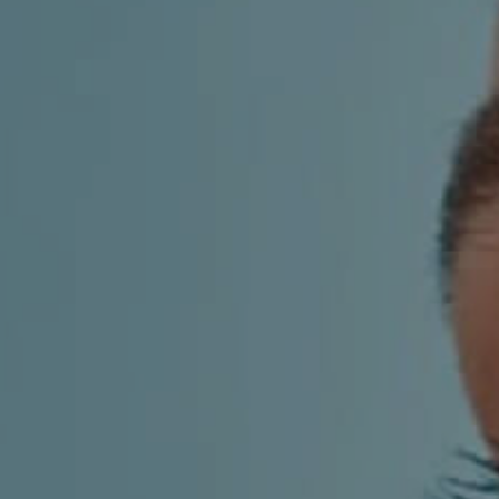
KIRURGIJA
KIRURGIJA
NOSA
LICA
KIRURGIJA
KIRURGIJA
TIJELA
GRUDI
INMODE –
LASER
RADIOFREKVENCIJSKI
CENTAR
ZAHVATI
TRETMANI
ESTETSKA
KOŽE
DERMATOLOGIJA
MEDICINA
APNEJA I
ORL – NOS I
HRKANJE
SINUSI
DJEČJI ORL
ORL – UHO