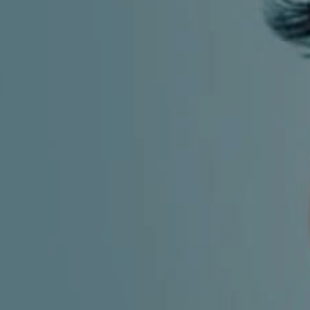
MIGRENA
INKONTINENCIJA
ORL –
ORL – GLAS
ŠTITNJAČA
PROKTOLOGIJA
VENE
UROLOGIJA
GINEKOLOGIJA
ŠAKA
DERMATOLOGIJA
DRUŠTVENE
PRETRAŽIVANJE
MREŽE
r
t
i
i
f
y
l