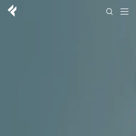
r
O NAMA
VAŠI DOKTORI
ISKUSTVA
LF MAKEOVER
IZ MEDIJA
ESTETIKA