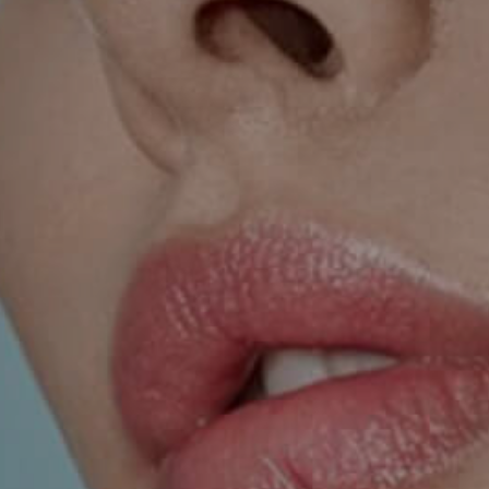
TRETMANI KOŽE
ORL – NOS I SINUSI
ORL – UHO
INKONTINENCIJA
ORL – GLAS
PROKTOLOGIJA