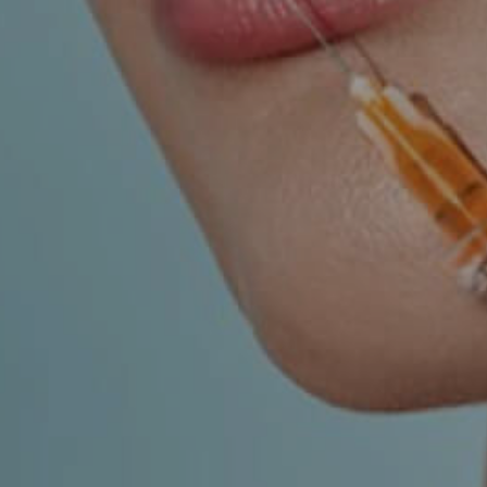
UROLOGIJA
ŠAKA
NJE
r