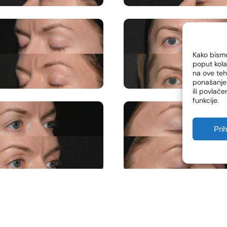
Kako bismo
poput kola
na ove te
ponašanje 
ili povlač
funkcije.
Pri