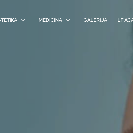
STETIKA
MEDICINA
GALERIJA
LF AC
↓
↓
O NAMA
VAŠI DOKTORI
ISKUSTVA