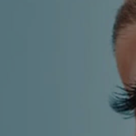
LF MAKEOVER
IZ MEDIJA
ESTETIKA
KIRURGIJA NOSA
KIRURGIJA TIJELA
INMODE – RADIOFREKVENCIJSKI ZAHVAT