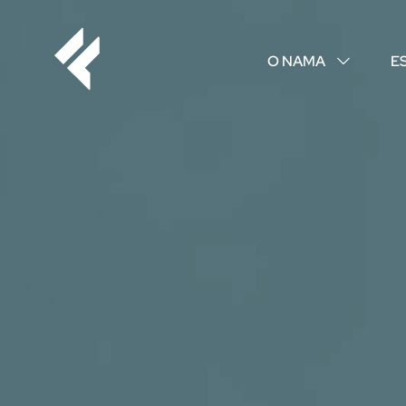
O NAMA
E
↓