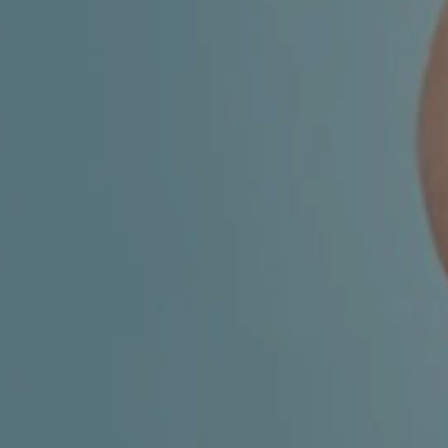
ESTETSKA DERMATOLOGIJA
MEDICINA
APNEJA I HRKANJE
DJEČJI ORL
MIGRENA
ORL – ŠTITNJAČA
VENE