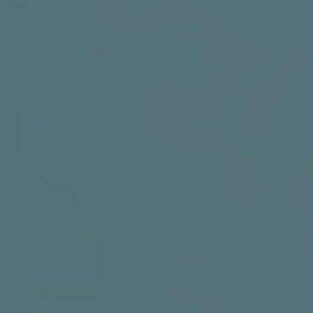
DRUŠTVENE MREŽE
t
i
i
f
y
l