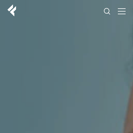
r
O NAMA
VAŠI DOKTORI
ISKUSTVA
LF MAKEOVER
IZ MEDIJA
ESTETIKA