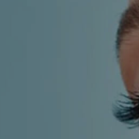
KIRURGIJA
KIRURGIJA
NOSA
LICA
KIRURGIJA
KIRURGIJA
TIJELA
GRUDI
INMODE –
LASER
RADIOFREKVENCIJSKI
CENTAR
ZAHVATI
TRETMANI
ESTETSKA
KOŽE
DERMATOLOGIJA
MEDICINA
APNEJA I
ORL – NOS I
HRKANJE
SINUSI
DJEČJI ORL
ORL – UHO