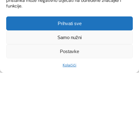
pristanka može negativno utjecati na određene značajke i
funkcije.
Prihvati sve
Samo nužni
Postavke
USPOREDI
Kolačići
Prije
Poslije
Prije
Poslije
Prije
Poslije
Prije
Poslije