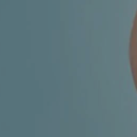
MIGRENA
INKONTINENCIJA
ORL –
ORL – GLAS
ŠTITNJAČA
PROKTOLOGIJA
VENE
UROLOGIJA
GINEKOLOGIJA
ŠAKA
DERMATOLOGIJA
DRUŠTVENE
PRETRAŽIVANJE
MREŽE
r
t
i
i
f
y
l