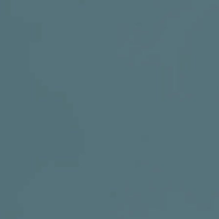
DRUŠTVENE MREŽE
t
i
i
f
y
l