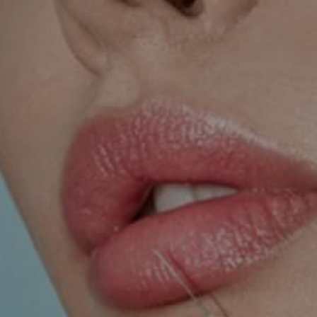
TRETMANI KOŽE
ORL – NOS I SINUSI
ORL – UHO
INKONTINENCIJA
ORL – GLAS
PROKTOLOGIJA