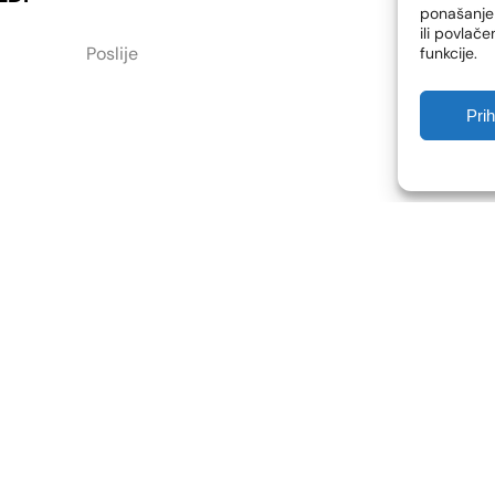
ponašanje 
ili povlač
Poslije
funkcije.
Pri