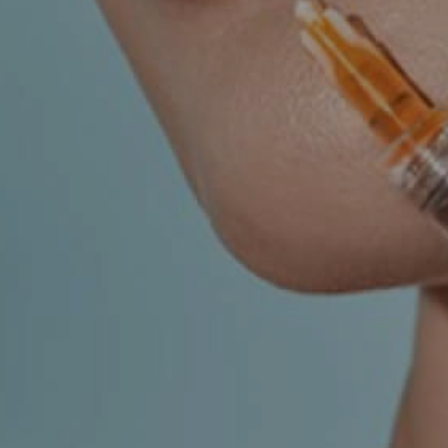
UROLOGIJA
ŠAKA
NJE
r