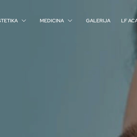
STETIKA
MEDICINA
GALERIJA
LF AC
↓
↓
O NAMA
VAŠI DOKTORI
ISKUSTVA