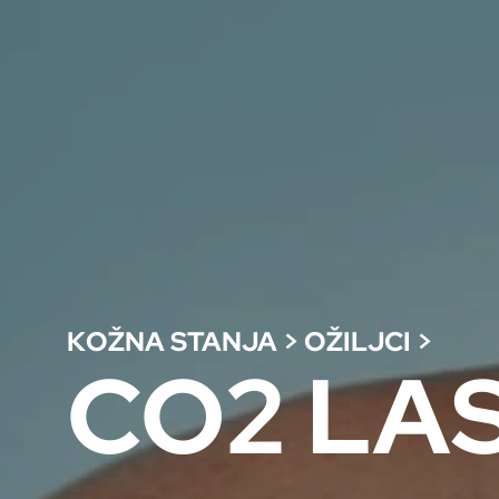
KOŽNA STANJA
>
OŽILJCI
>
CO2 LA