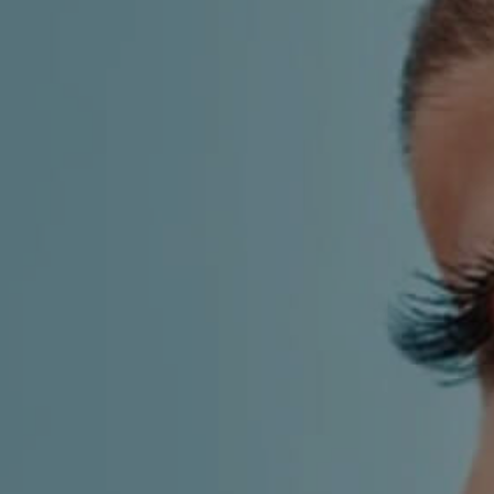
LF MAKEOVER
IZ MEDIJA
ESTETIKA
KIRURGIJA NOSA
KIRURGIJA TIJELA
INMODE – RADIOFREKVENCIJSKI ZAHVAT