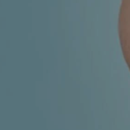
ESTETSKA DERMATOLOGIJA
MEDICINA
APNEJA I HRKANJE
DJEČJI ORL
MIGRENA
ORL – ŠTITNJAČA
VENE