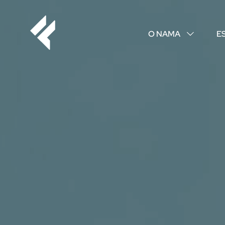
O NAMA
E
↓