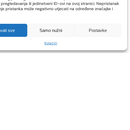
pregledavanja ili jedinstveni ID-ovi na ovoj stranici. Nepristanak
enje pristanka može negativno utjecati na određene značajke i
hvati sve
Samo nužni
Postavke
Kolačići