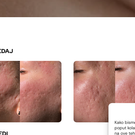
EDAJ
Kako bismo
poput kola
EDI
na ove te