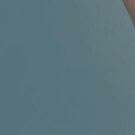
MIGRENA
INKONTINENCIJA
ORL –
ORL – GLAS
ŠTITNJAČA
PROKTOLOGIJA
VENE
UROLOGIJA
GINEKOLOGIJA
ŠAKA
DERMATOLOGIJA
DRUŠTVENE
PRETRAŽIVANJE
MREŽE
r
t
i
i
f
y
l