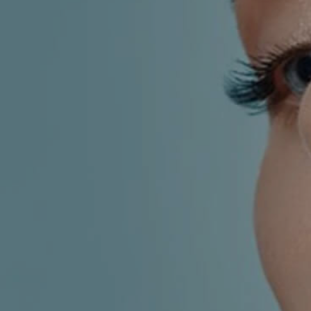
KIRURGIJA
KIRURGIJA
NOSA
LICA
KIRURGIJA
KIRURGIJA
TIJELA
GRUDI
INMODE –
LASER
RADIOFREKVENCIJSKI
CENTAR
ZAHVATI
TRETMANI
ESTETSKA
KOŽE
DERMATOLOGIJA
MEDICINA
APNEJA I
ORL – NOS I
HRKANJE
SINUSI
DJEČJI ORL
ORL – UHO