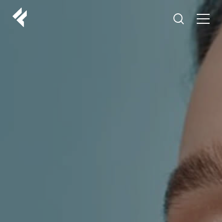
r
O NAMA
VAŠI DOKTORI
ISKUSTVA
LF MAKEOVER
IZ MEDIJA
ESTETIKA