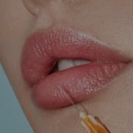
TRETMANI KOŽE
ORL – NOS I SINUSI
ORL – UHO
INKONTINENCIJA
ORL – GLAS
PROKTOLOGIJA