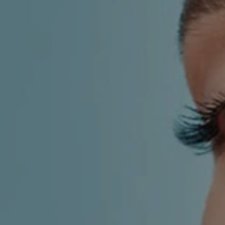
LF MAKEOVER
IZ MEDIJA
ESTETIKA
KIRURGIJA NOSA
KIRURGIJA TIJELA
INMODE – RADIOFREKVENCIJSKI ZAHVAT