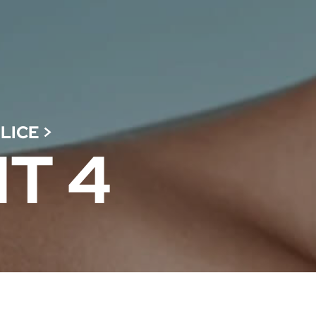
 LICE
>
T 4