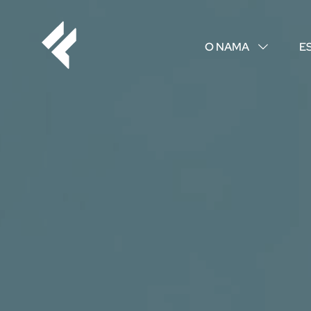
O NAMA
E
↓