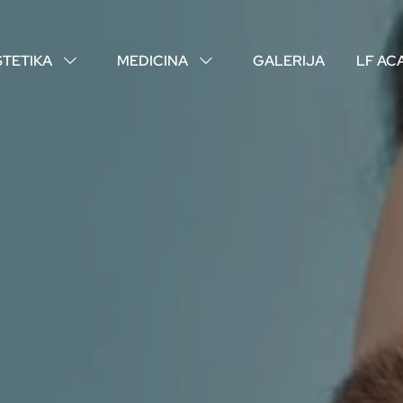
STETIKA
MEDICINA
GALERIJA
LF AC
↓
↓
O NAMA
VAŠI DOKTORI
ISKUSTVA