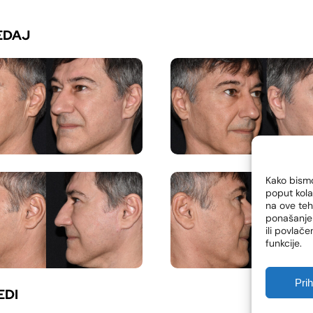
EDAJ
Kako bismo
poput kola
na ove te
ponašanje 
ili povlač
funkcije.
Pri
EDI