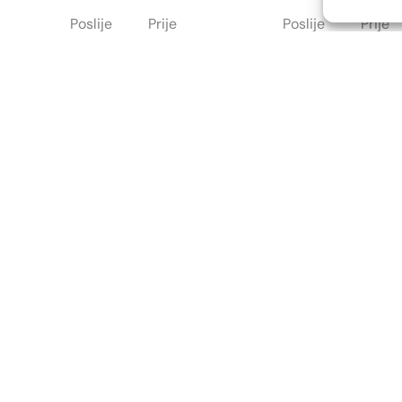
Poslije
Prije
Poslije
Prije
Poslije
LOKACIJE
KONTAKT
Poliklinika Lohuis Filipovic
Telefon: +385 1 2444 646
Medical Group d.o.o.
Email: info@lf-mg.com
Libertas zgrada, 5. i 6. kat
Trg Johna F. Kennedya 6b
RADNO VRIJEME
10000, Zagreb
OIB: 85276921158
Pon – Pet 8:00 – 20:00h