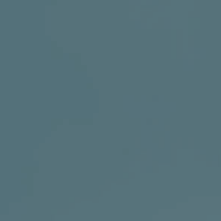
DRUŠTVENE MREŽE
t
i
i
f
y
l