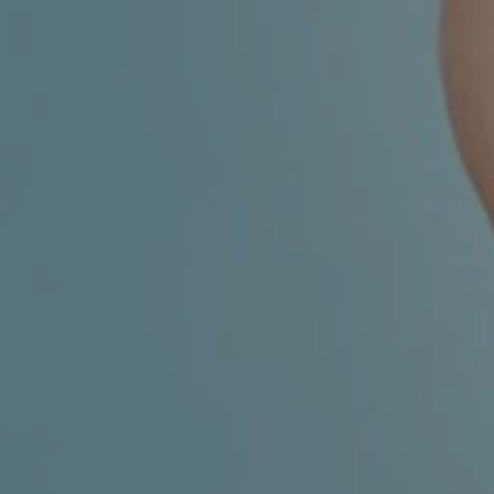
ESTETSKA DERMATOLOGIJA
MEDICINA
APNEJA I HRKANJE
DJEČJI ORL
MIGRENA
ORL – ŠTITNJAČA
VENE