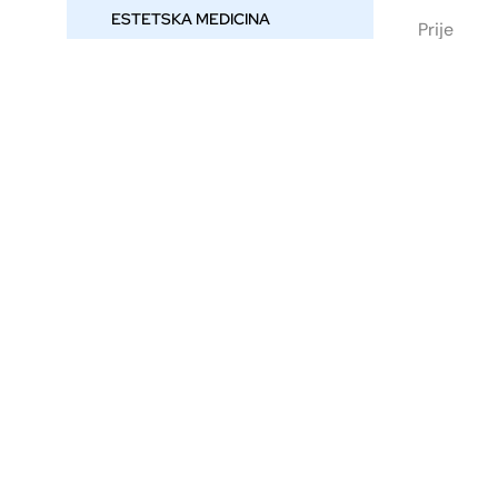
ESTETSKA MEDICINA
Prije
VENE
Prije
NEWSLETTER
Prijavite se na naš newsletter i prvi
saznajte novosti, posebne akcije i
pogodnosti iz naše Poliklinike!