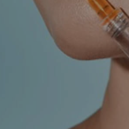
UROLOGIJA
ŠAKA
NJE
r