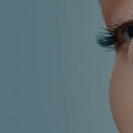
KIRURGIJA
KIRURGIJA
NOSA
LICA
KIRURGIJA
KIRURGIJA
TIJELA
GRUDI
INMODE –
LASER
RADIOFREKVENCIJSKI
CENTAR
ZAHVATI
TRETMANI
ESTETSKA
KOŽE
DERMATOLOGIJA
MEDICINA
APNEJA I
ORL – NOS I
HRKANJE
SINUSI
DJEČJI ORL
ORL – UHO