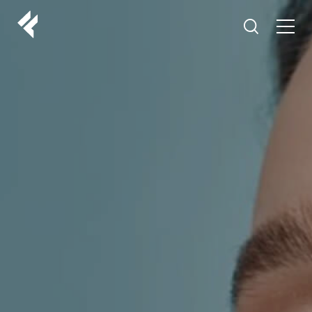
r
O NAMA
VAŠI DOKTORI
ISKUSTVA
LF MAKEOVER
IZ MEDIJA
ESTETIKA