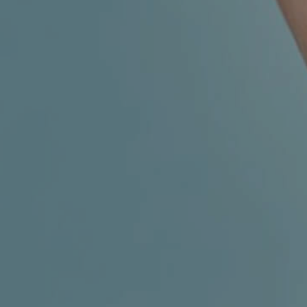
MIGRENA
INKONTINENCIJA
ORL –
ORL – GLAS
ŠTITNJAČA
PROKTOLOGIJA
VENE
UROLOGIJA
GINEKOLOGIJA
ŠAKA
DERMATOLOGIJA
DRUŠTVENE
PRETRAŽIVANJE
MREŽE
r
t
i
i
f
y
l