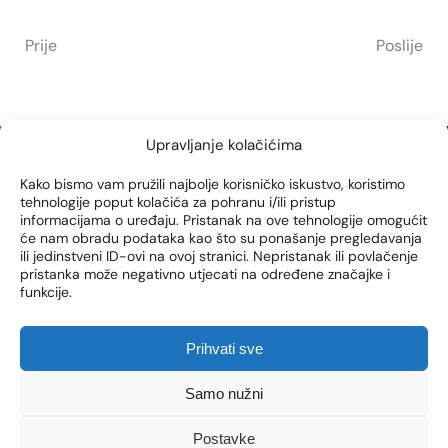
Prije
Poslije
Upravljanje kolačićima
NEWSLETTER
Kako bismo vam pružili najbolje korisničko iskustvo, koristimo
tehnologije poput kolačića za pohranu i/ili pristup
informacijama o uređaju. Pristanak na ove tehnologije omogućit
Prijavite se na naš newsletter i prvi saznajte novosti, posebne
će nam obradu podataka kao što su ponašanje pregledavanja
akcije i pogodnosti iz naše Poliklinike!
ili jedinstveni ID-ovi na ovoj stranici. Nepristanak ili povlačenje
pristanka može negativno utjecati na određene značajke i
EMAIL ADRESA
funkcije.
Prihvati sve
PRIJAVI SE
Samo nužni
Dajem suglasnost da se na moju e-mail adresu šalju
Postavke
obavijesti o novim proizvodima, promocijama, vijestima i