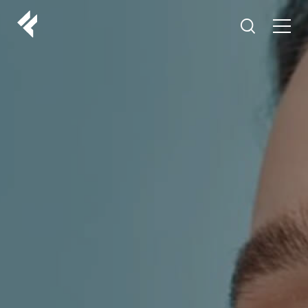
r
O NAMA
VAŠI DOKTORI
ISKUSTVA
LF MAKEOVER
IZ MEDIJA
ESTETIKA