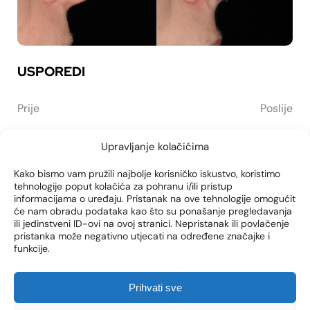
USPOREDI
Prije
Poslije
Upravljanje kolačićima
Kako bismo vam pružili najbolje korisničko iskustvo, koristimo
tehnologije poput kolačića za pohranu i/ili pristup
informacijama o uređaju. Pristanak na ove tehnologije omogućit
NEWSLETTER
će nam obradu podataka kao što su ponašanje pregledavanja
ili jedinstveni ID-ovi na ovoj stranici. Nepristanak ili povlačenje
Prijavite se na naš newsletter i prvi saznajte novosti, posebne
pristanka može negativno utjecati na određene značajke i
akcije i pogodnosti iz naše Poliklinike!
funkcije.
EMAIL ADRESA
Prihvati sve