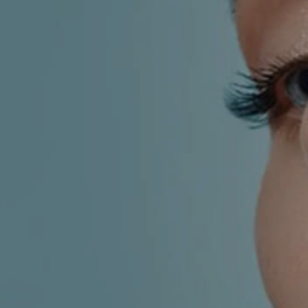
KIRURGIJA
KIRURGIJA
NOSA
LICA
KIRURGIJA
KIRURGIJA
TIJELA
GRUDI
INMODE –
LASER
RADIOFREKVENCIJSKI
CENTAR
ZAHVATI
TRETMANI
ESTETSKA
KOŽE
DERMATOLOGIJA
MEDICINA
APNEJA I
ORL – NOS I
HRKANJE
SINUSI
DJEČJI ORL
ORL – UHO