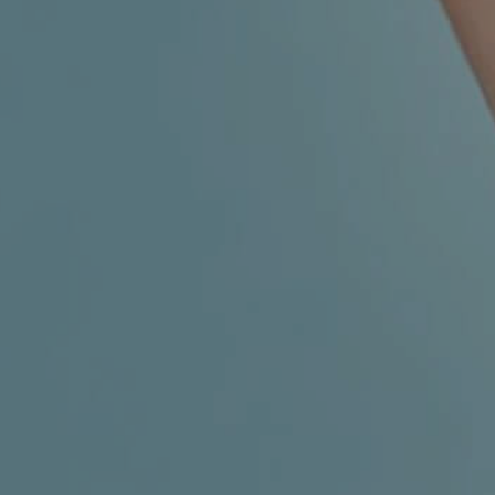
MIGRENA
INKONTINENCIJA
ORL –
ORL – GLAS
ŠTITNJAČA
PROKTOLOGIJA
VENE
UROLOGIJA
GINEKOLOGIJA
ŠAKA
DERMATOLOGIJA
DRUŠTVENE
PRETRAŽIVANJE
MREŽE
r
t
i
i
f
y
l