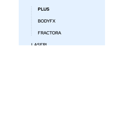
PLUS
BODYFX
FRACTORA
LASERI
KOŽNA STANJA
ESTETSKA MEDICINA
VENE