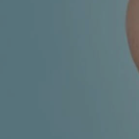
ESTETSKA DERMATOLOGIJA
MEDICINA
APNEJA I HRKANJE
DJEČJI ORL
MIGRENA
ORL – ŠTITNJAČA
VENE