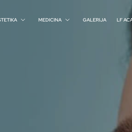
STETIKA
MEDICINA
GALERIJA
LF AC
↓
↓
O NAMA
VAŠI DOKTORI
ISKUSTVA