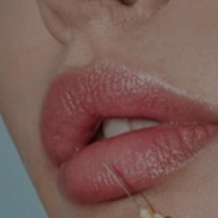
TRETMANI KOŽE
ORL – NOS I SINUSI
ORL – UHO
INKONTINENCIJA
ORL – GLAS
PROKTOLOGIJA