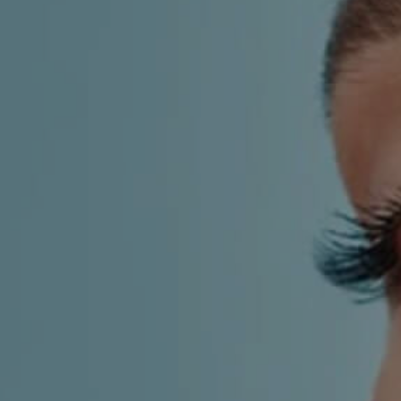
LF MAKEOVER
IZ MEDIJA
ESTETIKA
KIRURGIJA NOSA
KIRURGIJA TIJELA
INMODE – RADIOFREKVENCIJSKI ZAHVAT