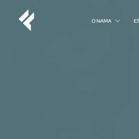
O NAMA
E
↓