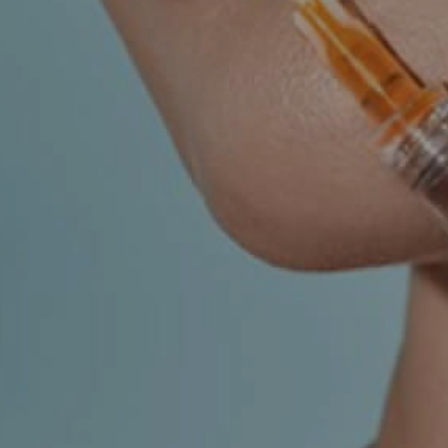
UROLOGIJA
ŠAKA
NJE
r