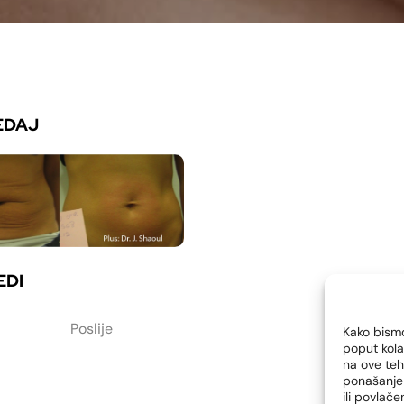
EDAJ
EDI
Poslije
Kako bismo
poput kola
na ove te
ponašanje 
ili povlač