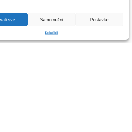
hvati sve
Samo nužni
Postavke
Kolačići