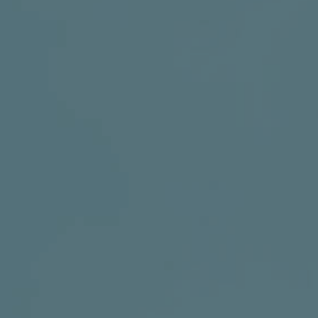
DRUŠTVENE MREŽE
t
i
i
f
y
l