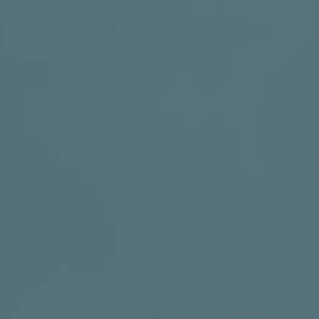
DRUŠTVENE MREŽE
t
i
i
f
y
l