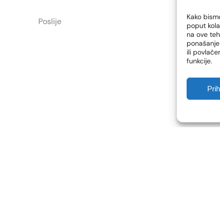
Kako bismo
Poslije
poput kola
na ove te
ponašanje 
ili povlač
funkcije.
Pri