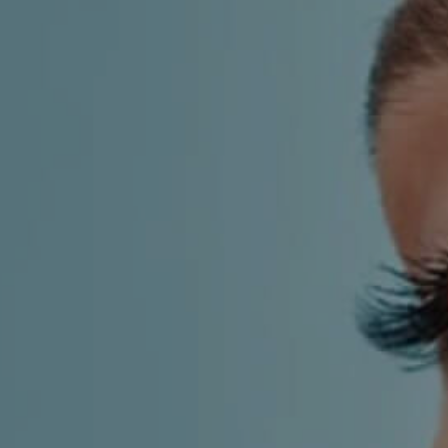
LF MAKEOVER
IZ MEDIJA
ESTETIKA
KIRURGIJA NOSA
KIRURGIJA TIJELA
INMODE – RADIOFREKVENCIJSKI ZAHVAT