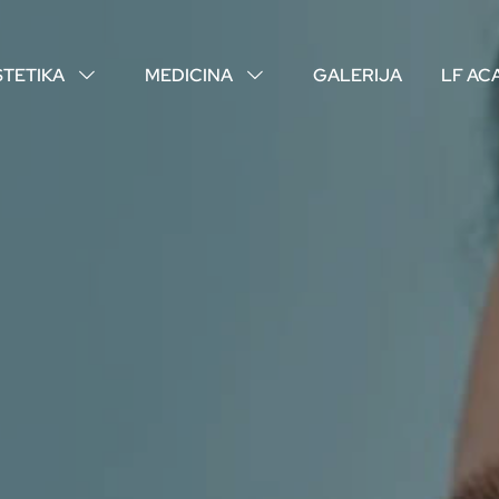
STETIKA
MEDICINA
GALERIJA
LF AC
↓
↓
O NAMA
VAŠI DOKTORI
ISKUSTVA