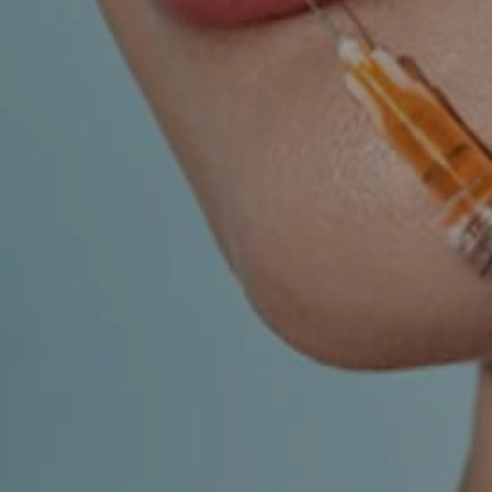
UROLOGIJA
ŠAKA
NJE
r