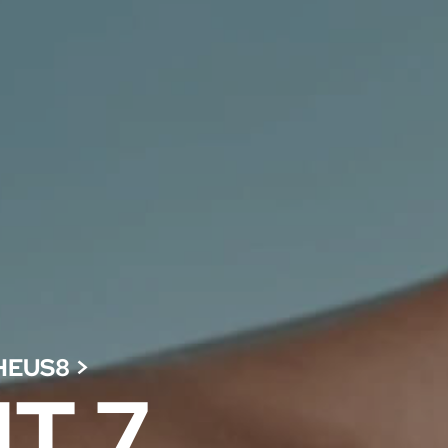
HEUS8
>
T 7