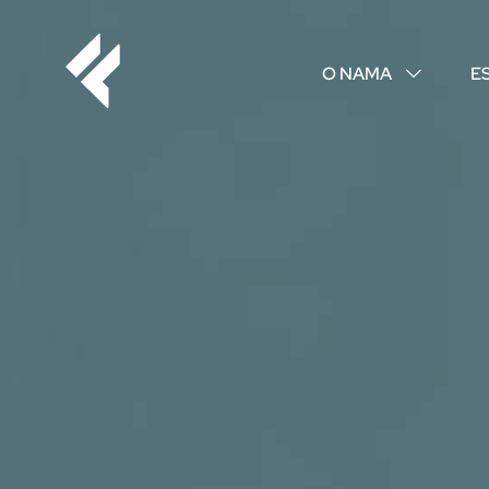
O NAMA
E
↓