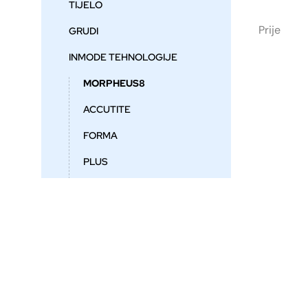
TIJELO
Prije
GRUDI
INMODE TEHNOLOGIJE
MORPHEUS8
ACCUTITE
FORMA
PLUS
BODYFX
FRACTORA
LASERI
KOŽNA STANJA
ESTETSKA MEDICINA