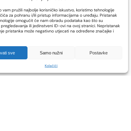
 vam pružili najbolje korisničko iskustvo, koristimo tehnologije
čića za pohranu i/ili pristup informacijama o uređaju. Pristanak
hnologije omogućit će nam obradu podataka kao što su
pregledavanja ili jedinstveni ID-ovi na ovoj stranici. Nepristanak
enje pristanka može negativno utjecati na određene značajke i
hvati sve
Samo nužni
Postavke
Kolačići