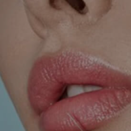
TRETMANI KOŽE
ORL – NOS I SINUSI
ORL – UHO
INKONTINENCIJA
ORL – GLAS
PROKTOLOGIJA