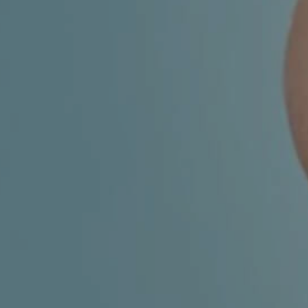
ESTETSKA DERMATOLOGIJA
MEDICINA
APNEJA I HRKANJE
DJEČJI ORL
MIGRENA
ORL – ŠTITNJAČA
VENE