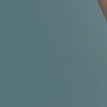
MIGRENA
INKONTINENCIJA
ORL –
ORL – GLAS
ŠTITNJAČA
PROKTOLOGIJA
VENE
UROLOGIJA
GINEKOLOGIJA
ŠAKA
DERMATOLOGIJA
DRUŠTVENE
PRETRAŽIVANJE
MREŽE
r
t
i
i
f
y
l