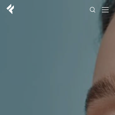
r
O NAMA
VAŠI DOKTORI
ISKUSTVA
LF MAKEOVER
IZ MEDIJA
ESTETIKA