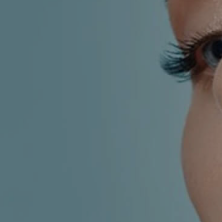
KIRURGIJA
KIRURGIJA
NOSA
LICA
KIRURGIJA
KIRURGIJA
TIJELA
GRUDI
INMODE –
LASER
RADIOFREKVENCIJSKI
CENTAR
ZAHVATI
TRETMANI
ESTETSKA
KOŽE
DERMATOLOGIJA
MEDICINA
APNEJA I
ORL – NOS I
HRKANJE
SINUSI
DJEČJI ORL
ORL – UHO