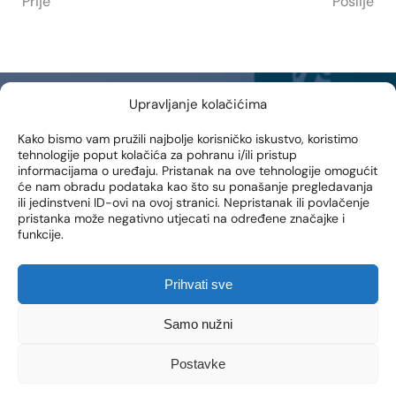
Prije
Poslije
Upravljanje kolačićima
NEWSLETTER
Kako bismo vam pružili najbolje korisničko iskustvo, koristimo
tehnologije poput kolačića za pohranu i/ili pristup
Prijavite se na naš newsletter i prvi saznajte novosti, posebne
informacijama o uređaju. Pristanak na ove tehnologije omogućit
akcije i pogodnosti iz naše Poliklinike!
će nam obradu podataka kao što su ponašanje pregledavanja
ili jedinstveni ID-ovi na ovoj stranici. Nepristanak ili povlačenje
EMAIL ADRESA
pristanka može negativno utjecati na određene značajke i
funkcije.
Prihvati sve
PRIJAVI SE
Samo nužni
Dajem suglasnost da se na moju e-mail adresu šalju
obavijesti o novim proizvodima, promocijama, vijestima i
Postavke
uslugama.