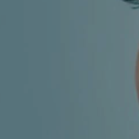
MIGRENA
INKONTINENCIJA
ORL –
ORL – GLAS
ŠTITNJAČA
PROKTOLOGIJA
VENE
UROLOGIJA
GINEKOLOGIJA
ŠAKA
DERMATOLOGIJA
DRUŠTVENE
PRETRAŽIVANJE
MREŽE
r
t
i
i
f
y
l