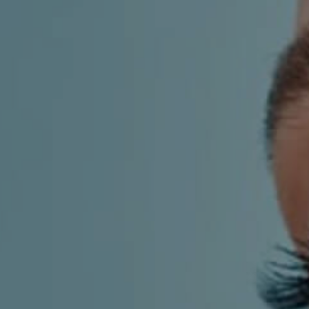
KIRURGIJA
KIRURGIJA
NOSA
LICA
KIRURGIJA
KIRURGIJA
TIJELA
GRUDI
INMODE –
LASER
RADIOFREKVENCIJSKI
CENTAR
ZAHVATI
TRETMANI
ESTETSKA
KOŽE
DERMATOLOGIJA
MEDICINA
APNEJA I
ORL – NOS I
HRKANJE
SINUSI
DJEČJI ORL
ORL – UHO