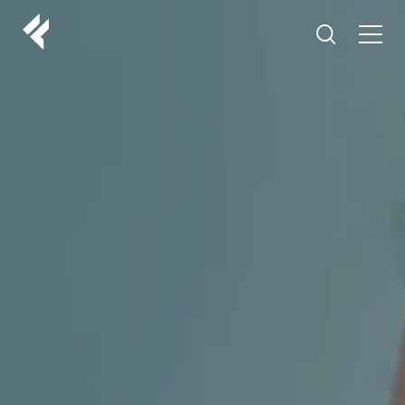
r
O NAMA
VAŠI DOKTORI
ISKUSTVA
LF MAKEOVER
IZ MEDIJA
ESTETIKA