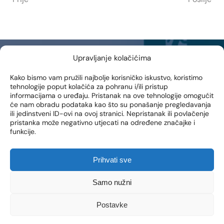
Upravljanje kolačićima
NEWSLETTER
Kako bismo vam pružili najbolje korisničko iskustvo, koristimo
tehnologije poput kolačića za pohranu i/ili pristup
Prijavite se na naš newsletter i prvi saznajte novosti, posebne
informacijama o uređaju. Pristanak na ove tehnologije omogućit
akcije i pogodnosti iz naše Poliklinike!
će nam obradu podataka kao što su ponašanje pregledavanja
ili jedinstveni ID-ovi na ovoj stranici. Nepristanak ili povlačenje
EMAIL ADRESA
pristanka može negativno utjecati na određene značajke i
funkcije.
Prihvati sve
PRIJAVI SE
Samo nužni
Dajem suglasnost da se na moju e-mail adresu šalju
obavijesti o novim proizvodima, promocijama, vijestima i
Postavke
uslugama.