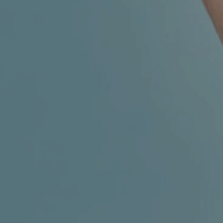
MIGRENA
INKONTINENCIJA
ORL –
ORL – GLAS
ŠTITNJAČA
PROKTOLOGIJA
VENE
UROLOGIJA
GINEKOLOGIJA
ŠAKA
DERMATOLOGIJA
DRUŠTVENE
PRETRAŽIVANJE
MREŽE
r
t
i
i
f
y
l