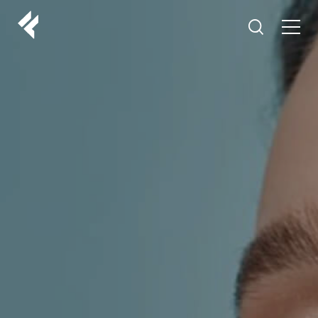
r
O NAMA
VAŠI DOKTORI
ISKUSTVA
LF MAKEOVER
IZ MEDIJA
ESTETIKA