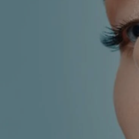
KIRURGIJA
KIRURGIJA
NOSA
LICA
KIRURGIJA
KIRURGIJA
TIJELA
GRUDI
INMODE –
LASER
RADIOFREKVENCIJSKI
CENTAR
ZAHVATI
TRETMANI
ESTETSKA
KOŽE
DERMATOLOGIJA
MEDICINA
APNEJA I
ORL – NOS I
HRKANJE
SINUSI
DJEČJI ORL
ORL – UHO