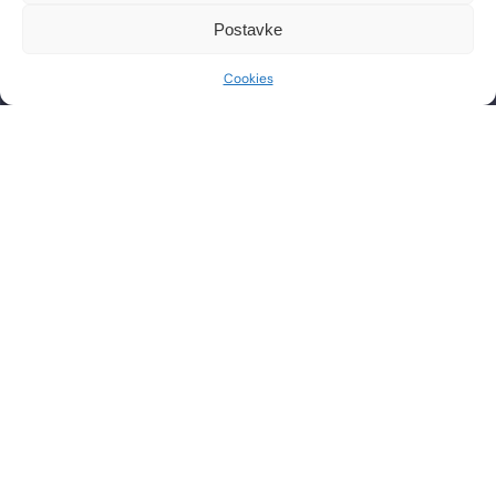
CONTACT
WORKING HOURS
Postavke
Phone: +385 1 2444 646
Mon – Fri 8:00 AM – 8:00 PM
Cookies
Email: info@lf-mg.com
CONTACT US
Have questions or want to schedule a consultation? Feel
free to contact us by phone or send a message.
SEND
PRAVILA NAGRADNOG NATJEČAJA
PRIVACY POLICY
COOKIE POLICY
t
i
i
f
y
l