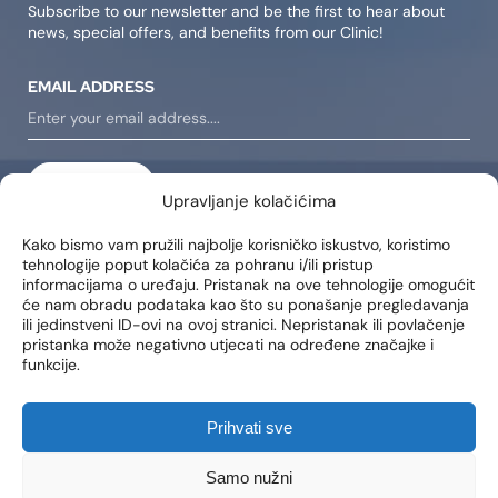
Subscribe to our newsletter and be the first to hear about
news, special offers, and benefits from our Clinic!
EMAIL ADDRESS
SIGN IN
Upravljanje kolačićima
I consent to receiving notifications about new products,
Kako bismo vam pružili najbolje korisničko iskustvo, koristimo
promotions, news, and services at my email address..
tehnologije poput kolačića za pohranu i/ili pristup
informacijama o uređaju. Pristanak na ove tehnologije omogućit
će nam obradu podataka kao što su ponašanje pregledavanja
ili jedinstveni ID-ovi na ovoj stranici. Nepristanak ili povlačenje
LOCATIONS
pristanka može negativno utjecati na određene značajke i
funkcije.
Poliklinika Lohuis Filipovic
Medical Group d.o.o.
Libertas zgrada, 5. i 6. kat
Prihvati sve
Trg Johna F. Kennedya 6b
10000, Zagreb
OIB: 85276921158
Samo nužni