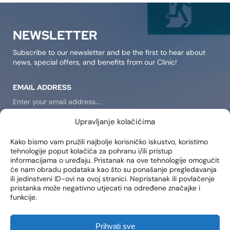
NEWSLETTER
Subscribe to our newsletter and be the first to hear about
news, special offers, and benefits from our Clinic!
EMAIL ADDRESS
Upravljanje kolačićima
SIGN IN
Kako bismo vam pružili najbolje korisničko iskustvo, koristimo
tehnologije poput kolačića za pohranu i/ili pristup
I consent to receiving notifications about new products,
informacijama o uređaju. Pristanak na ove tehnologije omogućit
promotions, news, and services at my email address..
će nam obradu podataka kao što su ponašanje pregledavanja
ili jedinstveni ID-ovi na ovoj stranici. Nepristanak ili povlačenje
pristanka može negativno utjecati na određene značajke i
funkcije.
LOCATIONS
Poliklinika Lohuis Filipovic
Prihvati sve
Medical Group d.o.o.