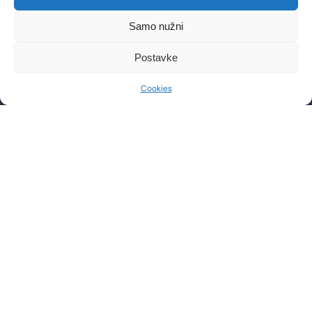
Libertas zgrada, 5. i 6. kat
Trg Johna F. Kennedya 6b
Samo nužni
10000, Zagreb
OIB: 85276921158
Postavke
CONTACT
WORKING HOURS
Cookies
Phone: +385 1 2444 646
Mon – Fri 8:00 AM – 8:00 PM
Email: info@lf-mg.com
CONTACT US
Have questions or want to schedule a consultation? Feel
free to contact us by phone or send a message.
SEND
PRAVILA NAGRADNOG NATJEČAJA