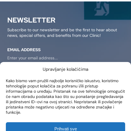
NEWSLETTER
Subscribe to our newsletter and be the first to hear about
news, special offers, and benefits from our Clinic!
EMAIL ADDRESS
Upravljanje kolačićima
SIGN IN
Kako bismo vam pružili najbolje korisničko iskustvo, koristimo
tehnologije poput kolačića za pohranu i/ili pristup
I consent to receiving notifications about new products,
informacijama o uređaju. Pristanak na ove tehnologije omogućit
promotions, news, and services at my email address..
će nam obradu podataka kao što su ponašanje pregledavanja
ili jedinstveni ID-ovi na ovoj stranici. Nepristanak ili povlačenje
pristanka može negativno utjecati na određene značajke i
funkcije.
LOCATIONS
Poliklinika Lohuis Filipovic
Prihvati sve
Medical Group d.o.o.