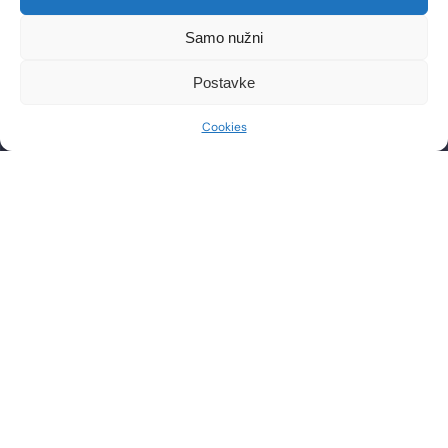
Libertas zgrada, 5. i 6. kat
Trg Johna F. Kennedya 6b
Samo nužni
10000, Zagreb
OIB: 85276921158
Postavke
CONTACT
WORKING HOURS
Cookies
Phone: +385 1 2444 646
Mon – Fri 8:00 AM – 8:00 PM
Email: info@lf-mg.com
CONTACT US
Have questions or want to schedule a consultation? Feel
free to contact us by phone or send a message.
SEND
PRAVILA NAGRADNOG NATJEČAJA