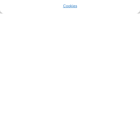
Cookies
COMPARE
Prije
Poslije
Prije
Poslije
Prije
Poslije
Prije
Poslije
Prije
Poslije