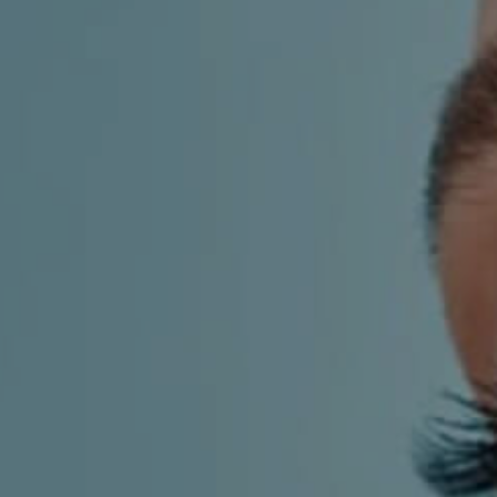
AESTHETIC
INMODE –
DERMATOLOGY
RADIOFREQUENC
TREATMENTS
BODY
SURGERY
LASER
CENTER
BREAST
SURGERY
NOSE
SURGERY
FACIAL
SURGERY
SKIN
TREATMENTS
MEDICINE
APNEA AND
ENT – VOICE
SNORING
GYNECOLOGY