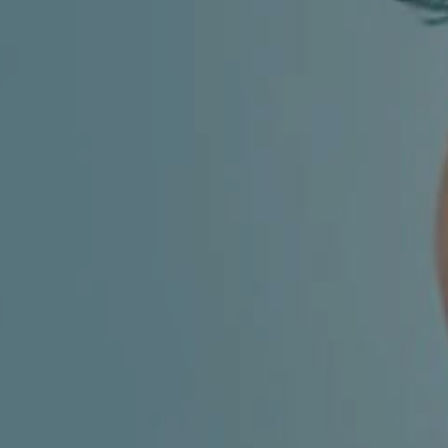
CHILDREN'S
HAND
ENT
INCONTINENCE
DERMATOLOGY
MIGRAINE
ENT – EAR
PROCTOLOGY
ENT – NOSE
AND SINUSES
UROLOGY
ENT –
VEINS
THYROID
GLAND
SOCIAL MEDIA
SEARCH
t
i
i
f
y
l
r