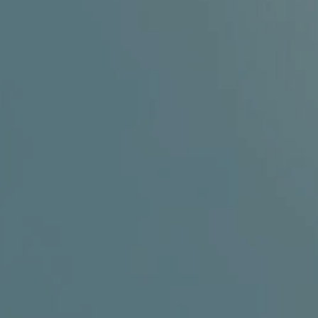
ENT – THYROID GLAND
ENT – VOICE
SEARCH