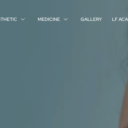
STHETIC
MEDICINE
GALLERY
LF AC
↓
↓
ABOUT US
YOUR DOCTORS
CUSTOMER EXPERIENCE