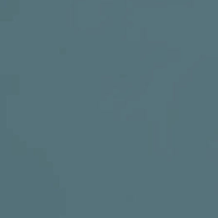
SOCIAL MEDIA
t
i
i
f
y
l