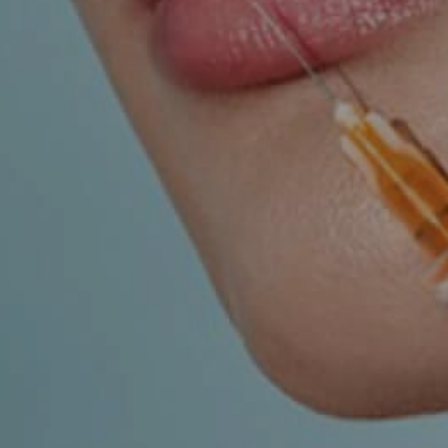
UROLOGY
VEINS
r