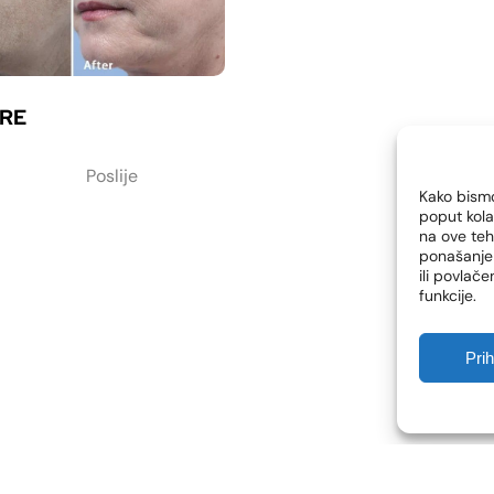
RE
Poslije
Kako bismo
poput kola
na ove te
ponašanje 
ili povlač
funkcije.
Pri