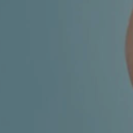
FACIAL SURGERY
MEDICINE
APNEA AND SNORING
CHILDREN'S ENT
DERMATOLOGY
ENT – EAR
ENT – NOSE AND SINUSES