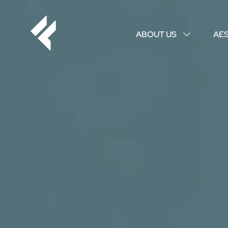
ABOUT US
AE
↓