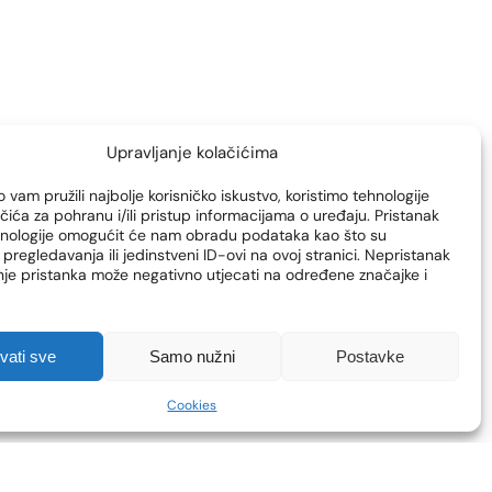
Upravljanje kolačićima
 vam pružili najbolje korisničko iskustvo, koristimo tehnologije
čića za pohranu i/ili pristup informacijama o uređaju. Pristanak
hnologije omogućit će nam obradu podataka kao što su
pregledavanja ili jedinstveni ID-ovi na ovoj stranici. Nepristanak
enje pristanka može negativno utjecati na određene značajke i
hvati sve
Samo nužni
Postavke
Cookies