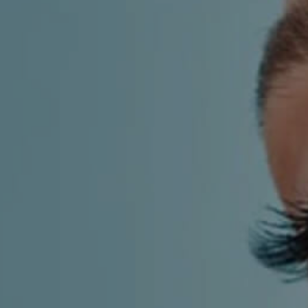
LF MAKEOVER
FROM THE MEDIA
AESTHETIC
AESTHETIC DERMATOLOGY
BODY SURGERY
BREAST SURGERY