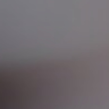
ESTETSKA DERMATOLOGIJA
MEDICINA
APNEJA I HRKANJE
DJEČJI ORL
MIGRENA
ORL – ŠTITNJAČA
VENE