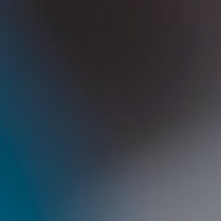
DRUŠTVENE MREŽE
t
i
i
f
y
l