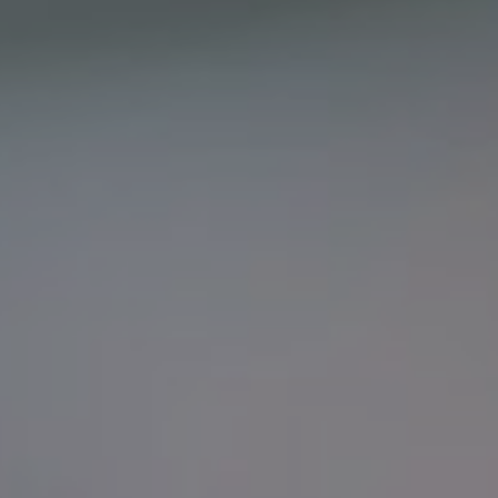
LF MAKEOVER
IZ MEDIJA
ESTETIKA
KIRURGIJA NOSA
KIRURGIJA TIJELA
INMODE – RADIOFREKVENCIJSKI ZAHVAT