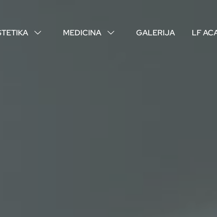
STETIKA
MEDICINA
GALERIJA
LF AC
↓
↓
O NAMA
VAŠI DOKTORI
ISKUSTVA