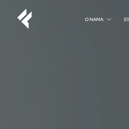
O NAMA
E
↓