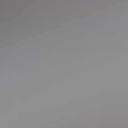
UROLOGIJA
ŠAKA
NJE
r