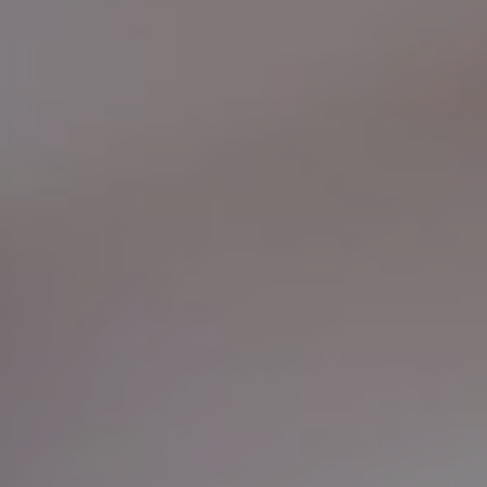
TRETMANI KOŽE
ORL – NOS I SINUSI
ORL – UHO
INKONTINENCIJA
ORL – GLAS
PROKTOLOGIJA