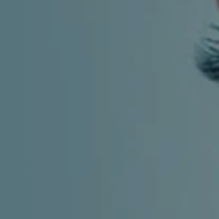
ESTETSKA DERMATOLOGIJA
MEDICINA
APNEJA I HRKANJE
DJEČJI ORL
MIGRENA
ORL – ŠTITNJAČA
VENE