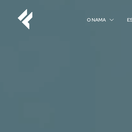
O NAMA
E
↓