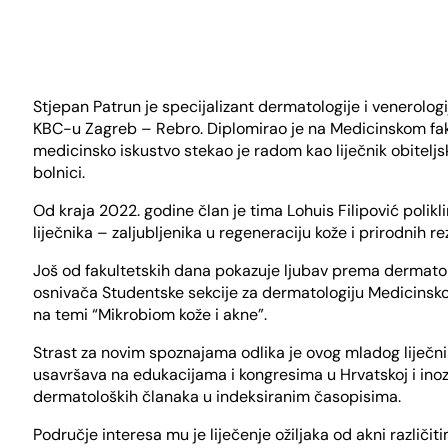
Stjepan Patrun je specijalizant dermatologije i venerologi
KBC-u Zagreb – Rebro. Diplomirao je na Medicinskom fak
medicinsko iskustvo stekao je radom kao liječnik obiteljsk
bolnici.
Od kraja 2022. godine član je tima Lohuis Filipović polikli
liječnika – zaljubljenika u regeneraciju kože i prirodnih r
Još od fakultetskih dana pokazuje ljubav prema dermatolo
osnivača Studentske sekcije za dermatologiju Medicinsko
na temi “Mikrobiom kože i akne”.
Strast za novim spoznajama odlika je ovog mladog liječnik
usavršava na edukacijama i kongresima u Hrvatskoj i inoz
dermatoloških članaka u indeksiranim časopisima.
Područje interesa mu je liječenje ožiljaka od akni različit