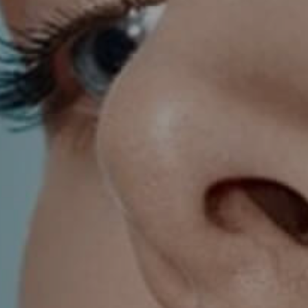
TRETMANI KOŽE
ORL – NOS I SINUSI
ORL – UHO
INKONTINENCIJA
ORL – GLAS
PROKTOLOGIJA