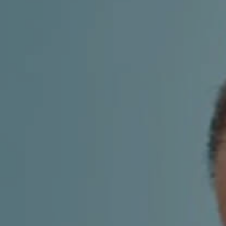
LF MAKEOVER
IZ MEDIJA
ESTETIKA
KIRURGIJA NOSA
KIRURGIJA TIJELA
INMODE – RADIOFREKVENCIJSKI ZAHVAT