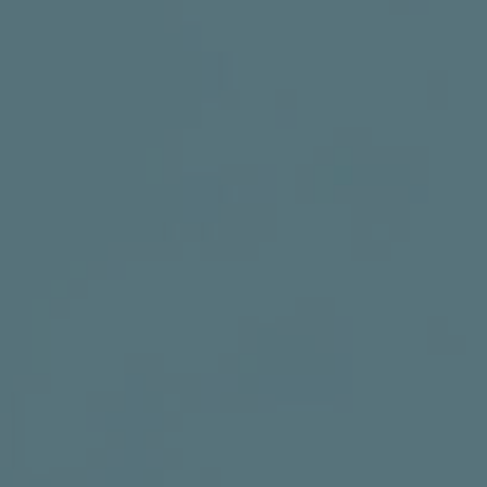
DRUŠTVENE MREŽE
t
i
i
f
y
l