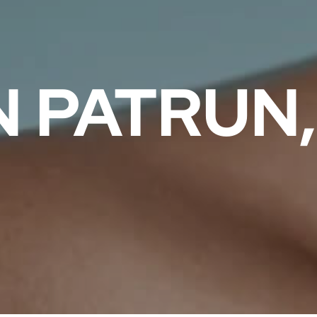
N PATRUN,
.