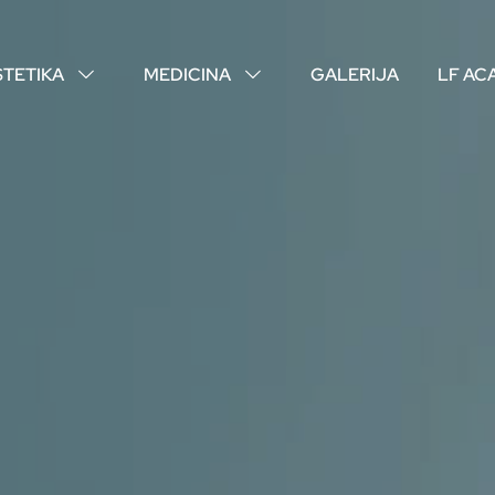
STETIKA
MEDICINA
GALERIJA
LF AC
↓
↓
O NAMA
VAŠI DOKTORI
ISKUSTVA