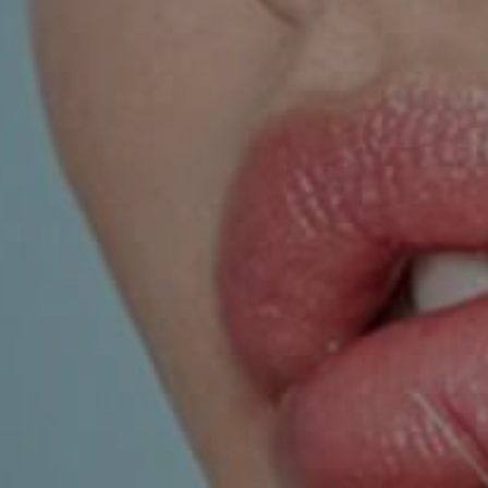
UROLOGIJA
ŠAKA
NJE
r