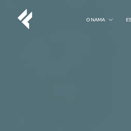
O NAMA
E
↓