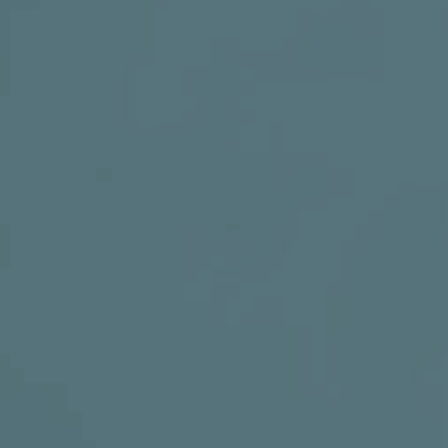
DRUŠTVENE MREŽE
t
i
i
f
y
l