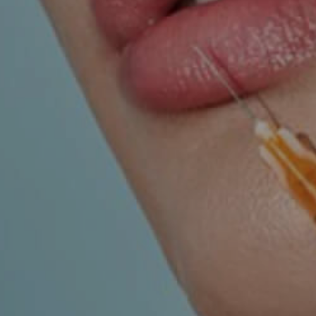
UROLOGIJA
ŠAKA
NJE
r