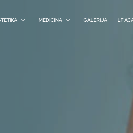
STETIKA
MEDICINA
GALERIJA
LF AC
↓
↓
O NAMA
VAŠI DOKTORI
ISKUSTVA