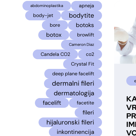
apneja
abdominoplastika
bodytite
body-jet
botoks
bore
botox
browlift
Cameron Diaz
Candela CO2
co2
Crystal Fit
deep plane facelift
dermalni fileri
dermatologija
KA
facelift
facetite
VR
fileri
P
hijaluronski fileri
IM
VO
inkontinencija