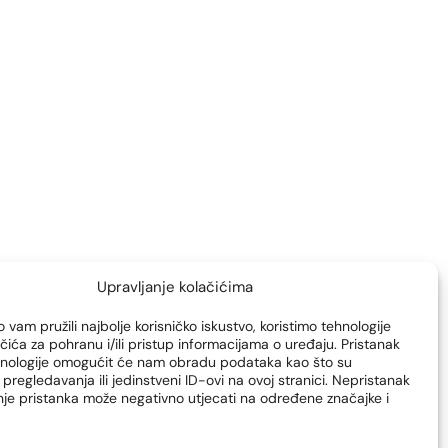
implantati smanjenje povećanje
kirurgija grudi korek
Upravljanje kolačićima
 vam pružili najbolje korisničko iskustvo, koristimo tehnologije
čića za pohranu i/ili pristup informacijama o uređaju. Pristanak
hnologije omogućit će nam obradu podataka kao što su
pregledavanja ili jedinstveni ID-ovi na ovoj stranici. Nepristanak
enje pristanka može negativno utjecati na određene značajke i