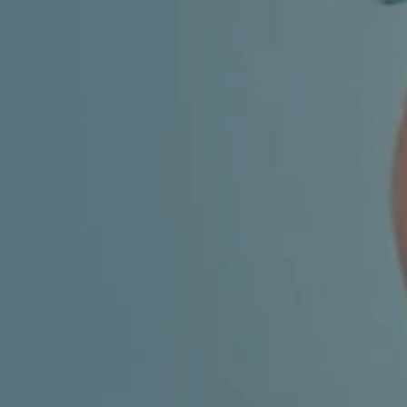
ESTETSKA DERMATOLOGIJA
MEDICINA
APNEJA I HRKANJE
DJEČJI ORL
MIGRENA
ORL – ŠTITNJAČA
VENE