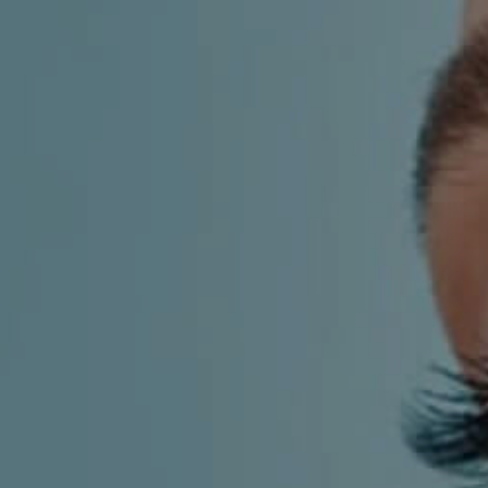
LF MAKEOVER
IZ MEDIJA
ESTETIKA
KIRURGIJA NOSA
KIRURGIJA TIJELA
INMODE – RADIOFREKVENCIJSKI ZAHVAT