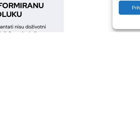
FORMIRANU
Pri
DLUKU
antati nisu doživotni
aji. Saznajte koji su
ovi da je došlo vrijeme
rocjenu, koji su
cinski i estetski
ozi za zamjenu te što
te očekivati od
zijskog zahvata.
antati imaju životni
k Implantati se često
raju trajnom
tskom investicijom, ali
kao i svaka druga
ema’, i oni imaju svoj
tni vijek. Pitanje kada