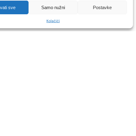
hvati sve
Samo nužni
Postavke
Kolačići