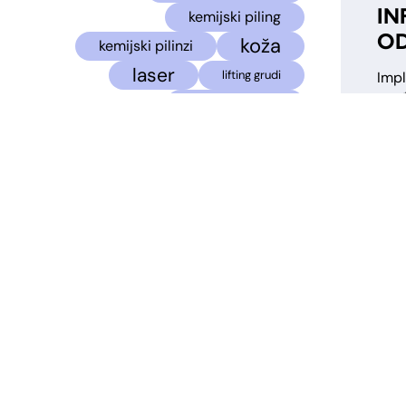
IN
kemijski piling
O
koža
kemijski pilinzi
laser
lifting grudi
Impl
uređ
liposukcija
znak
medicina
za p
medi
mikrodermoabrazija
razl
mombod
mommy makeover
može
revi
Morpheus8
noge
Impl
ožiljci
operacija vena
vije
smat
piezo rinoplastika
este
podizanje-grudi
baš 
podizanje-obrva
‘opr
živo
rinoplastika
sculptra
[…]
skincare
skleroterapija