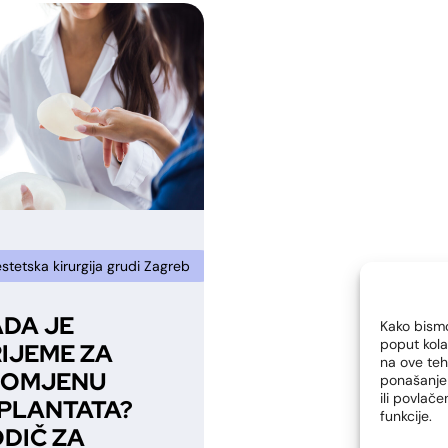
estetska kirurgija grudi Zagreb
implantati grudi životni vijek
DA JE
Kako bismo
poput kola
IJEME ZA
na ove te
ROMJENU
ponašanje 
ili povlač
PLANTATA?
funkcije.
DIČ ZA