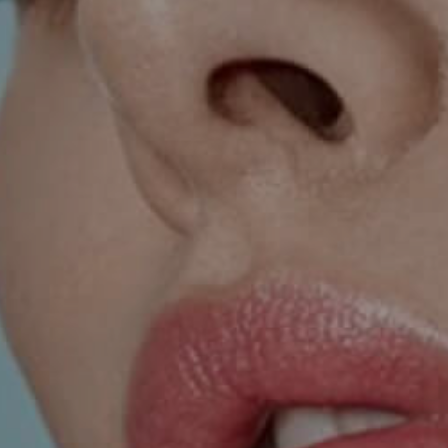
TRETMANI KOŽE
ORL – NOS I SINUSI
ORL – UHO
INKONTINENCIJA
ORL – GLAS
PROKTOLOGIJA