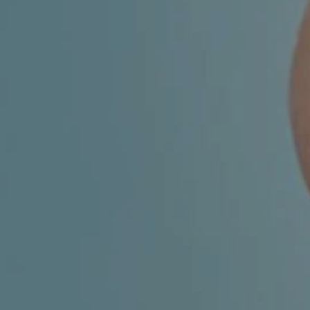
MIGRENA
INKONTINENCIJA
ORL –
ORL – GLAS
ŠTITNJAČA
PROKTOLOGIJA
VENE
UROLOGIJA
GINEKOLOGIJA
ŠAKA
DERMATOLOGIJA
DRUŠTVENE
PRETRAŽIVANJE
MREŽE
r
t
i
i
f
y
l