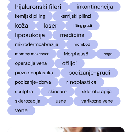
hijaluronski fileri
inkontinencija
kemijski piling
kemijski pilinzi
koža
laser
lifting grudi
liposukcija
medicina
mikrodermoabrazija
mombod
Morpheus8
mommy makeover
noge
ožiljci
operacija vena
podizanje-grudi
piezo rinoplastika
rinoplastika
podizanje-obrva
sculptra
skincare
skleroterapija
sklerozacija
usne
varikozne vene
vene