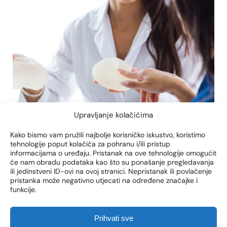
Upravljanje kolačićima
Kako bismo vam pružili najbolje korisničko iskustvo, koristimo
tehnologije poput kolačića za pohranu i/ili pristup
informacijama o uređaju. Pristanak na ove tehnologije omogućit
će nam obradu podataka kao što su ponašanje pregledavanja
estetska kirurgija grudi Zagreb
implantati grudi ži
ili jedinstveni ID-ovi na ovoj stranici. Nepristanak ili povlačenje
pristanka može negativno utjecati na određene značajke i
KADA JE VRIJEME ZA
funkcije.
PROMJENU IMPLANTATA?
VODIČ ZA INFORMIRANU
Prihvati sve