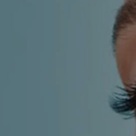
KIRURGIJA
KIRURGIJA
NOSA
LICA
KIRURGIJA
KIRURGIJA
TIJELA
GRUDI
INMODE –
LASER
RADIOFREKVENCIJSKI
CENTAR
ZAHVATI
TRETMANI
ESTETSKA
KOŽE
DERMATOLOGIJA
MEDICINA
APNEJA I
ORL – NOS I
HRKANJE
SINUSI
DJEČJI ORL
ORL – UHO