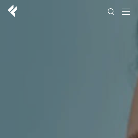
r
O NAMA
VAŠI DOKTORI
ISKUSTVA
LF MAKEOVER
IZ MEDIJA
ESTETIKA