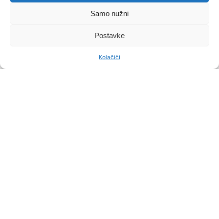
ODLUKU
Samo nužni
Implantati nisu doživotni uređaji. Saznajte koji
Postavke
su znakovi da je došlo vrijeme za procjenu, koji
su medicinski i estetski razlozi za zamjenu te
što možete očekivati od revizijskog zahvata.
Kolačići
Implantati imaju životni vijek Implantati se
često smatraju trajnom estetskom investicijom,
ali baš kao i svaka druga ‘oprema’, i oni imaju
svoj životni vijek. Pitanje kada […]
VIDI VIŠE