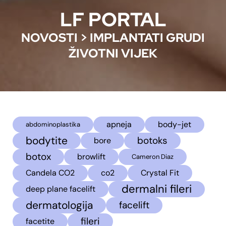
LF PORTAL
NOVOSTI
>
IMPLANTATI GRUDI
ŽIVOTNI VIJEK
apneja
body-jet
abdominoplastika
bodytite
botoks
bore
botox
browlift
Cameron Diaz
Candela CO2
co2
Crystal Fit
dermalni fileri
deep plane facelift
dermatologija
facelift
fileri
facetite