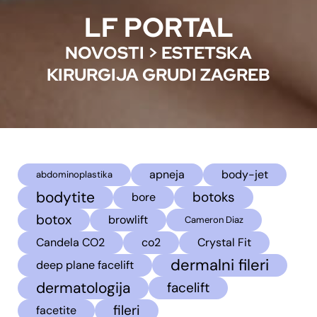
LF PORTAL
NOVOSTI
>
ESTETSKA
KIRURGIJA GRUDI ZAGREB
apneja
body-jet
abdominoplastika
bodytite
botoks
bore
botox
browlift
Cameron Diaz
Candela CO2
co2
Crystal Fit
dermalni fileri
deep plane facelift
dermatologija
facelift
fileri
facetite