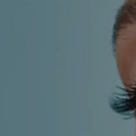
KIRURGIJA
KIRURGIJA
NOSA
LICA
KIRURGIJA
KIRURGIJA
TIJELA
GRUDI
INMODE –
LASER
RADIOFREKVENCIJSKI
CENTAR
ZAHVATI
TRETMANI
ESTETSKA
KOŽE
DERMATOLOGIJA
MEDICINA
APNEJA I
ORL – NOS I
HRKANJE
SINUSI
DJEČJI ORL
ORL – UHO