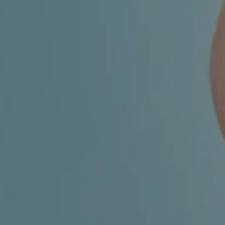
MIGRENA
INKONTINENCIJA
ORL –
ORL – GLAS
ŠTITNJAČA
PROKTOLOGIJA
VENE
UROLOGIJA
GINEKOLOGIJA
ŠAKA
DERMATOLOGIJA
DRUŠTVENE
PRETRAŽIVANJE
MREŽE
r
t
i
i
f
y
l