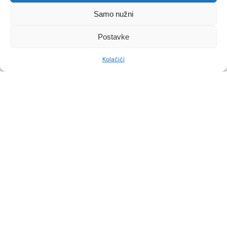
ODLUKU
Samo nužni
Implantati nisu doživotni uređaji. Saznajte koji
Postavke
su znakovi da je došlo vrijeme za procjenu, koji
su medicinski i estetski razlozi za zamjenu te
što možete očekivati od revizijskog zahvata.
Kolačići
Implantati imaju životni vijek Implantati se
često smatraju trajnom estetskom investicijom,
ali baš kao i svaka druga ‘oprema’, i oni imaju
svoj životni vijek. Pitanje kada […]
VIDI VIŠE