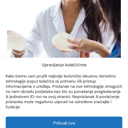
Upravljanje kolačićima
Kako bismo vam pružili najbolje korisničko iskustvo, koristimo
tehnologije poput kolačića za pohranu i/ili pristup
informacijama o uređaju. Pristanak na ove tehnologije omogućit
će nam obradu podataka kao što su ponašanje pregledavanja
estetska kirurgija grudi Zagreb
implantati grudi ži
ili jedinstveni ID-ovi na ovoj stranici. Nepristanak ili povlačenje
pristanka može negativno utjecati na određene značajke i
KADA JE VRIJEME ZA
funkcije.
PROMJENU IMPLANTATA?
VODIČ ZA INFORMIRANU
Prihvati sve