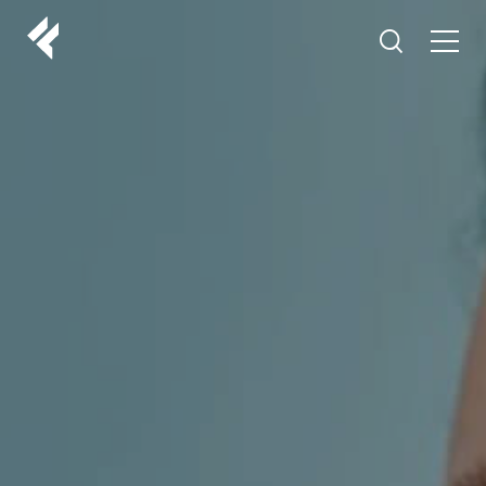
r
O NAMA
VAŠI DOKTORI
ISKUSTVA
LF MAKEOVER
IZ MEDIJA
ESTETIKA