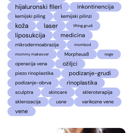
hijaluronski fileri
inkontinencija
kemijski piling
kemijski pilinzi
koža
laser
lifting grudi
liposukcija
medicina
mikrodermoabrazija
mombod
Morpheus8
mommy makeover
noge
ožiljci
operacija vena
podizanje-grudi
piezo rinoplastika
rinoplastika
podizanje-obrva
sculptra
skincare
skleroterapija
sklerozacija
usne
varikozne vene
vene