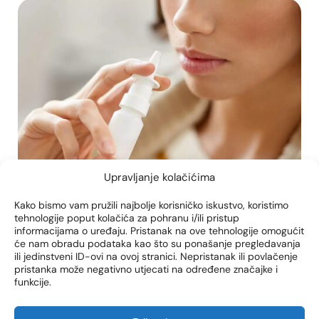
Upravljanje kolačićima
Kako bismo vam pružili najbolje korisničko iskustvo, koristimo
tehnologije poput kolačića za pohranu i/ili pristup
informacijama o uređaju. Pristanak na ove tehnologije omogućit
dekongestivni sprej nos
devijacija septuma
će nam obradu podataka kao što su ponašanje pregledavanja
ili jedinstveni ID-ovi na ovoj stranici. Nepristanak ili povlačenje
pristanka može negativno utjecati na određene značajke i
STVARA LI SPREJ ZA NOS
funkcije.
OVISNOST? RHINITIS
MEDICAMENTOSA I KAKO IZ