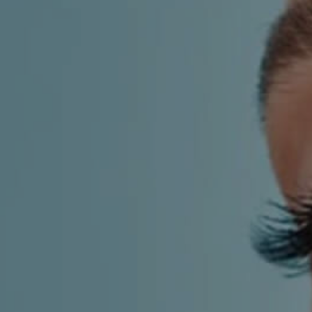
KIRURGIJA
KIRURGIJA
NOSA
LICA
KIRURGIJA
KIRURGIJA
TIJELA
GRUDI
INMODE –
LASER
RADIOFREKVENCIJSKI
CENTAR
ZAHVATI
TRETMANI
ESTETSKA
KOŽE
DERMATOLOGIJA
MEDICINA
APNEJA I
ORL – NOS I
HRKANJE
SINUSI
DJEČJI ORL
ORL – UHO