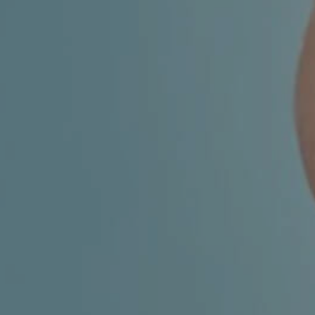
MIGRENA
INKONTINENCIJA
ORL –
ORL – GLAS
ŠTITNJAČA
PROKTOLOGIJA
VENE
UROLOGIJA
GINEKOLOGIJA
ŠAKA
DERMATOLOGIJA
DRUŠTVENE
PRETRAŽIVANJE
MREŽE
r
t
i
i
f
y
l