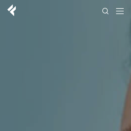
r
O NAMA
VAŠI DOKTORI
ISKUSTVA
LF MAKEOVER
IZ MEDIJA
ESTETIKA