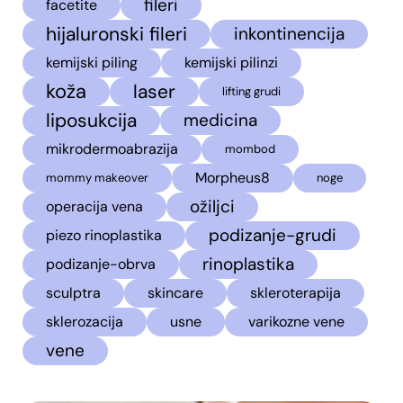
fileri
facetite
hijaluronski fileri
inkontinencija
kemijski piling
kemijski pilinzi
koža
laser
lifting grudi
liposukcija
medicina
mikrodermoabrazija
mombod
Morpheus8
mommy makeover
noge
ožiljci
operacija vena
podizanje-grudi
piezo rinoplastika
rinoplastika
podizanje-obrva
sculptra
skincare
skleroterapija
sklerozacija
usne
varikozne vene
vene