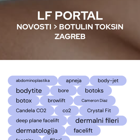
LF PORTAL
NOVOSTI
>
BOTULIN TOKSIN
ZAGREB
apneja
body-jet
abdominoplastika
bodytite
botoks
bore
botox
browlift
Cameron Diaz
Candela CO2
co2
Crystal Fit
dermalni fileri
deep plane facelift
dermatologija
facelift