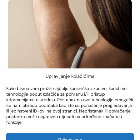
Upravljanje kolačićima
Kako bismo vam pružili najbolje korisničko iskustvo, koristimo
tehnologije poput kolačića za pohranu i/ili pristup
informacijama o uređaju. Pristanak na ove tehnologije omogućit
će nam obradu podataka kao što su ponašanje pregledavanja
ili jedinstveni ID-ovi na ovoj stranici. Nepristanak ili povlačenje
Barbie botoks
botoks čeljust
botoks list
pristanka može negativno utjecati na određene značajke i
funkcije.
BOTOKS I NJEGOVE
PRIMJENE: DALEKO VIŠE OD
Prihvati sve