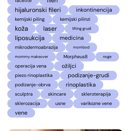
fileri
facetite
hijaluronski fileri
inkontinencija
kemijski piling
kemijski pilinzi
koža
laser
lifting grudi
liposukcija
medicina
mikrodermoabrazija
mombod
Morpheus8
mommy makeover
noge
ožiljci
operacija vena
podizanje-grudi
piezo rinoplastika
rinoplastika
podizanje-obrva
sculptra
skincare
skleroterapija
sklerozacija
usne
varikozne vene
vene