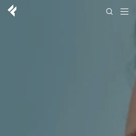
r
O NAMA
VAŠI DOKTORI
ISKUSTVA
LF MAKEOVER
IZ MEDIJA
ESTETIKA