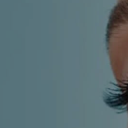
KIRURGIJA
KIRURGIJA
NOSA
LICA
KIRURGIJA
KIRURGIJA
TIJELA
GRUDI
INMODE –
LASER
RADIOFREKVENCIJSKI
CENTAR
ZAHVATI
TRETMANI
ESTETSKA
KOŽE
DERMATOLOGIJA
MEDICINA
APNEJA I
ORL – NOS I
HRKANJE
SINUSI
DJEČJI ORL
ORL – UHO