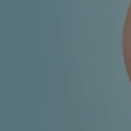
MIGRENA
INKONTINENCIJA
ORL –
ORL – GLAS
ŠTITNJAČA
PROKTOLOGIJA
VENE
UROLOGIJA
GINEKOLOGIJA
ŠAKA
DERMATOLOGIJA
DRUŠTVENE
PRETRAŽIVANJE
MREŽE
r
t
i
i
f
y
l