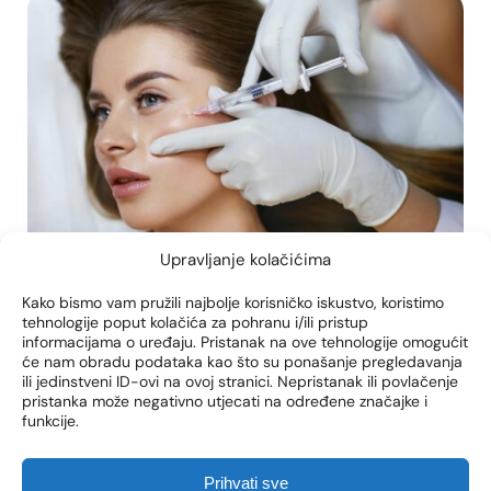
Upravljanje kolačićima
Kako bismo vam pružili najbolje korisničko iskustvo, koristimo
tehnologije poput kolačića za pohranu i/ili pristup
biostimulatoriperma
fileri
lososova spe
informacijama o uređaju. Pristanak na ove tehnologije omogućit
će nam obradu podataka kao što su ponašanje pregledavanja
POLINUKLEOTIDI IZ
ili jedinstveni ID-ovi na ovoj stranici. Nepristanak ili povlačenje
pristanka može negativno utjecati na određene značajke i
LOSOSOVE SPERME: NOVI
funkcije.
TREND ILI KLJUČ PRIRODNE
LJEPOTE I MLADOSTI?
Prihvati sve