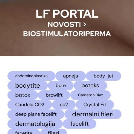
LF PORTAL
NOVOSTI
>
BIOSTIMULATORIPERMA
apneja
body-jet
abdominoplastika
bodytite
botoks
bore
botox
browlift
Cameron Diaz
Candela CO2
co2
Crystal Fit
dermalni fileri
deep plane facelift
dermatologija
facelift
fileri
facetite