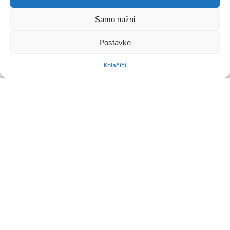
Estetska medicina neprestano donosi inovacije,
Samo nužni
a polinukleotidi iz lososove sperme postali su
jedan od najtraženijih tretmana u 2024. godini.
Postavke
Ove prirodne molekule privukle su pažnju
zahvaljujući svojoj sposobnosti regeneracije
Kolačići
stanica, poticanja proizvodnje kolagena i
smanjenja vidljivosti bora. No, kako se
polinukleotidi razlikuju od filera i
biostimulatora, kako funkcioniraju i koje su
njihove prednosti? U nastavku […]
VIDI VIŠE