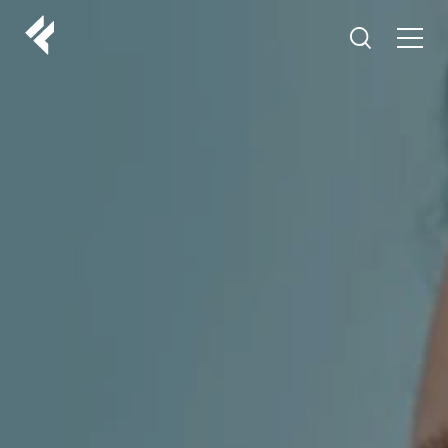
r
O NAMA
VAŠI DOKTORI
ISKUSTVA
LF MAKEOVER
IZ MEDIJA
ESTETIKA