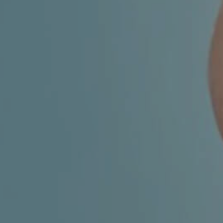
MIGRENA
INKONTINENCIJA
ORL –
ORL – GLAS
ŠTITNJAČA
PROKTOLOGIJA
VENE
UROLOGIJA
GINEKOLOGIJA
ŠAKA
DERMATOLOGIJA
DRUŠTVENE
PRETRAŽIVANJE
MREŽE
r
t
i
i
f
y
l