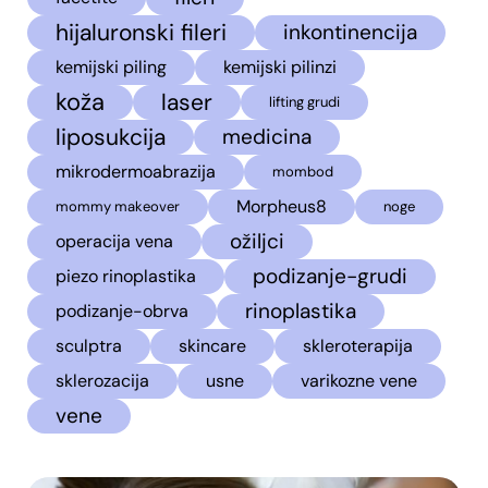
hijaluronski fileri
inkontinencija
kemijski piling
kemijski pilinzi
koža
laser
lifting grudi
liposukcija
medicina
mikrodermoabrazija
mombod
Morpheus8
mommy makeover
noge
ožiljci
operacija vena
podizanje-grudi
piezo rinoplastika
rinoplastika
podizanje-obrva
sculptra
skincare
skleroterapija
sklerozacija
usne
varikozne vene
vene