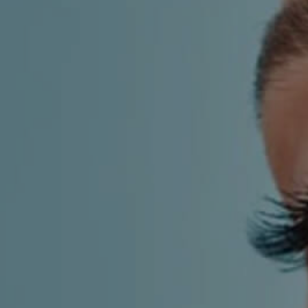
KIRURGIJA
KIRURGIJA
NOSA
LICA
KIRURGIJA
KIRURGIJA
TIJELA
GRUDI
INMODE –
LASER
RADIOFREKVENCIJSKI
CENTAR
ZAHVATI
TRETMANI
ESTETSKA
KOŽE
DERMATOLOGIJA
MEDICINA
APNEJA I
ORL – NOS I
HRKANJE
SINUSI
DJEČJI ORL
ORL – UHO