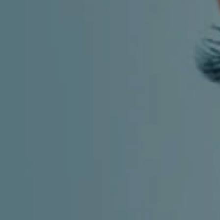
CHILDREN'S
HAND
ENT
INCONTINENCE
DERMATOLOGY
MIGRAINE
ENT – EAR
PROCTOLOGY
ENT – NOSE
AND SINUSES
UROLOGY
ENT –
VEINS
THYROID
GLAND
SOCIAL MEDIA
SEARCH
t
i
i
f
y
l
r