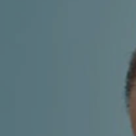
AESTHETIC
INMODE –
DERMATOLOGY
RADIOFREQUENC
TREATMENTS
BODY
SURGERY
LASER
CENTER
BREAST
SURGERY
NOSE
SURGERY
FACIAL
SURGERY
SKIN
TREATMENTS
MEDICINE
APNEA AND
ENT – VOICE
SNORING
GYNECOLOGY