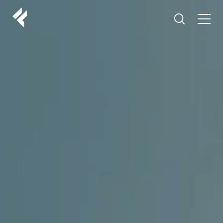
r
ABOUT US
YOUR DOCTORS
CUSTOMER EXPERIENCE
LF MAKEOVER
FROM THE MEDIA
AESTHETIC