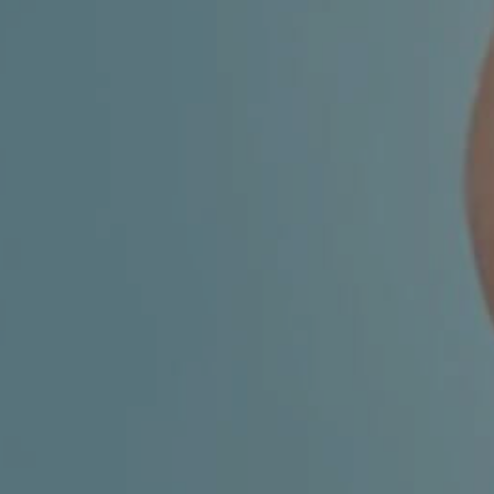
FACIAL SURGERY
MEDICINE
APNEA AND SNORING
CHILDREN'S ENT
DERMATOLOGY
ENT – EAR
ENT – NOSE AND SINUSES