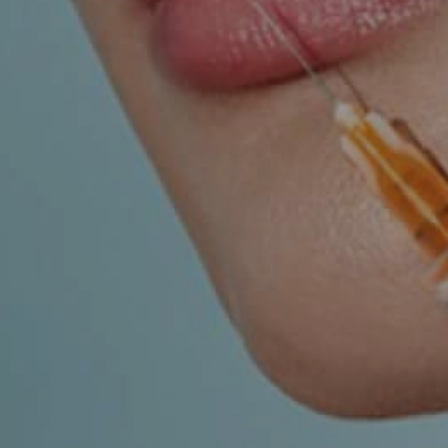
UROLOGY
VEINS
r