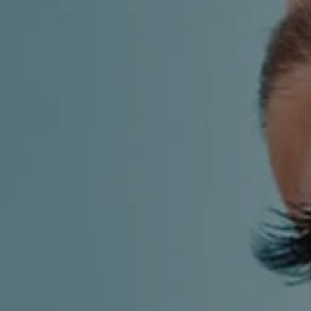
LF MAKEOVER
FROM THE MEDIA
AESTHETIC
AESTHETIC DERMATOLOGY
BODY SURGERY
BREAST SURGERY