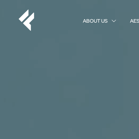
ABOUT US
AE
↓