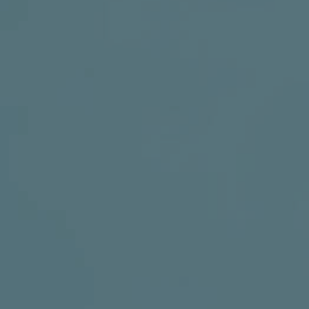
SOCIAL MEDIA
t
i
i
f
y
l