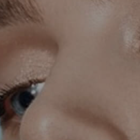
INMODE – RADIOFREQUENCY TREATMENTS
LASER CENTER
NOSE SURGERY