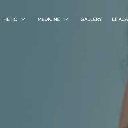
STHETIC
MEDICINE
GALLERY
LF AC
↓
↓
ABOUT US
YOUR DOCTORS
CUSTOMER EXPERIENCE