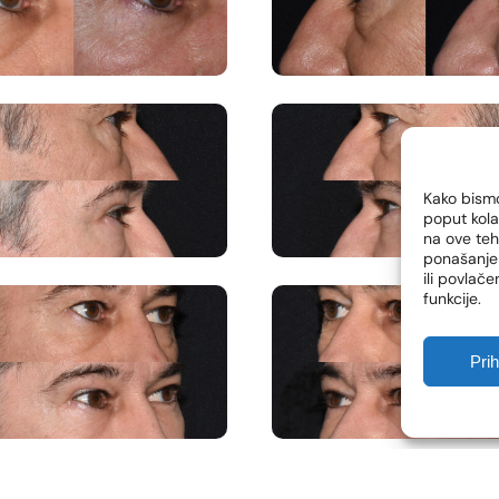
Kako bismo
poput kola
na ove te
ponašanje 
ili povlač
funkcije.
Pri
RE