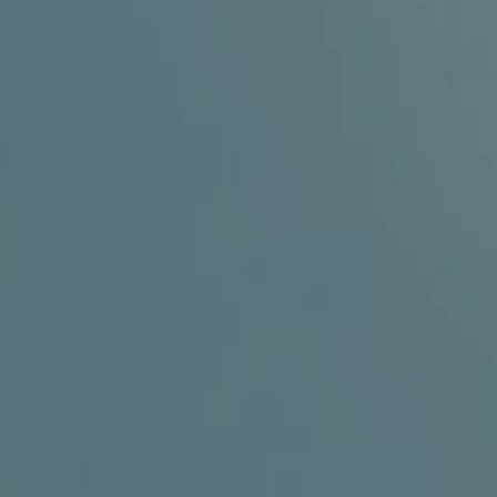
ENT – THYROID GLAND
ENT – VOICE
SEARCH