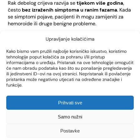
Rak debelog crijeva razvija se
tijekom više godina
,
često
bez izraženih simptoma u ranim fazama
. Kada
se simptomi pojave, pacijenti ih mogu zamijeniti za
hemoroide ili druge benigne probleme.
Najčešći simptomi raka debelog crijeva uključuju:
Upravljanje kolačićima
Krvarenje prilikom pražnjenja crijeva
Kako bismo vam pružili najbolje korisničko iskustvo, koristimo
Promjene u ritmu stolice (proljev ili zatvor)
tehnologije poput kolačića za pohranu i/ili pristup
Gubitak tjelesne težine bez poznatog razloga
informacijama o uređaju. Pristanak na ove tehnologije omogućit
Osjećaj nepotpunog pražnjenja
će nam obradu podataka kao što su ponašanje pregledavanja
ili jedinstveni ID-ovi na ovoj stranici. Nepristanak ili povlačenje
Anoskopija se koristi kao pomoćna metoda u ranoj
pristanka može negativno utjecati na određene značajke i
funkcije.
dijagnostici, osobito kada postoji sumnja na:
Analne polipe
, koji mogu biti benigni ili predstadij
Prihvati sve
raka.
Neobjašnjivo krvarenje
, osobito u kombinaciji s
Samo nužni
drugim simptomima.
Abnormalne izrasline
u analnoj regiji.
Postavke