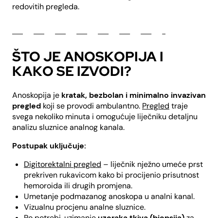
redovitih pregleda.
ŠTO JE ANOSKOPIJA I
KAKO SE IZVODI?
Anoskopija je
kratak, bezbolan i minimalno invazivan
pregled
koji se provodi ambulantno.
Pregled
traje
svega nekoliko minuta i omogućuje liječniku detaljnu
analizu sluznice analnog kanala.
Postupak uključuje:
Digitorektalni pregled
– liječnik nježno umeće prst
prekriven rukavicom kako bi procijenio prisutnost
hemoroida ili drugih promjena.
Umetanje podmazanog anoskopa u analni kanal.
Vizualnu procjenu analne sluznice.
Po potrebi, uzimanje
uzoraka tkiva (biopsija)
za