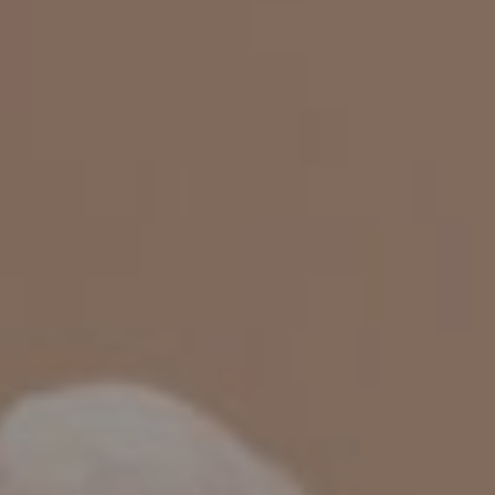
MIGRENA
INKONTINENCIJA
ORL –
ORL – GLAS
ŠTITNJAČA
PROKTOLOGIJA
VENE
UROLOGIJA
GINEKOLOGIJA
ŠAKA
DERMATOLOGIJA
DRUŠTVENE
PRETRAŽIVANJE
MREŽE
r
t
i
i
f
y
l