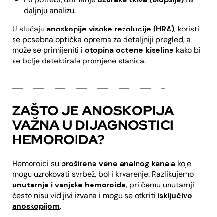
daljnju analizu.
U slučaju
anoskopije visoke rezolucije (HRA)
, koristi
se posebna optička oprema za detaljniji pregled, a
može se primijeniti i
otopina octene kiseline
kako bi
se bolje detektirale promjene stanica.
ZAŠTO JE ANOSKOPIJA
VAŽNA U DIJAGNOSTICI
HEMOROIDA?
Hemoroidi
su
proširene vene analnog kanala
koje
mogu uzrokovati svrbež, bol i krvarenje. Razlikujemo
unutarnje i vanjske hemoroide
, pri čemu unutarnji
često nisu vidljivi izvana i mogu se otkriti
isključivo
anoskopijom
.