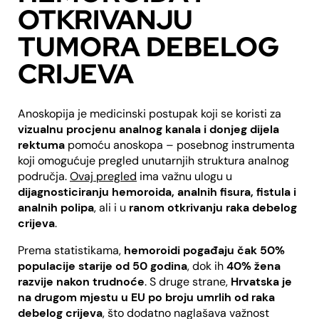
OTKRIVANJU
TUMORA DEBELOG
CRIJEVA
Anoskopija je medicinski postupak koji se koristi za
vizualnu procjenu analnog kanala i donjeg dijela
rektuma
pomoću anoskopa – posebnog instrumenta
koji omogućuje pregled unutarnjih struktura analnog
područja.
Ovaj pregled
ima važnu ulogu u
dijagnosticiranju hemoroida, analnih fisura, fistula i
analnih polipa
, ali i u
ranom otkrivanju raka debelog
crijeva
.
Prema statistikama,
hemoroidi pogađaju čak 50%
populacije starije od 50 godina
, dok ih
40% žena
razvije nakon trudnoće
. S druge strane,
Hrvatska je
na drugom mjestu u EU po broju umrlih od raka
debelog crijeva
, što dodatno naglašava važnost