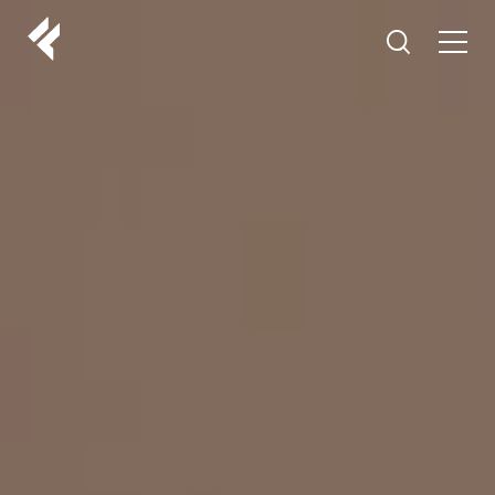
r
O NAMA
VAŠI DOKTORI
ISKUSTVA
LF MAKEOVER
IZ MEDIJA
ESTETIKA