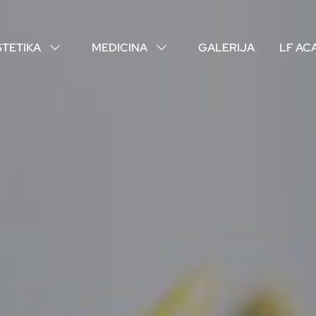
STETIKA
MEDICINA
GALERIJA
LF AC
↓
↓
O NAMA
VAŠI DOKTORI
ISKUSTVA