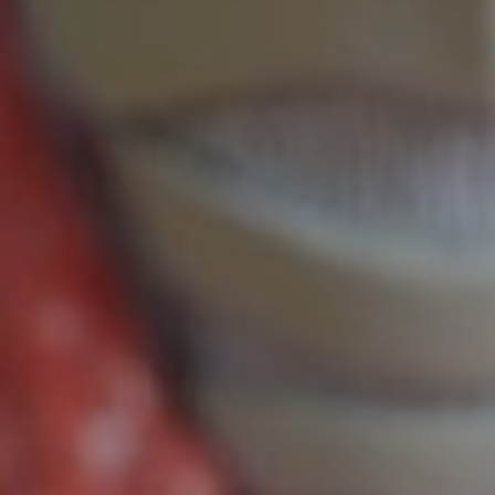
DRUŠTVENE MREŽE
t
i
i
f
y
l