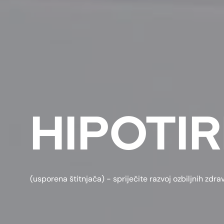
HIPOTI
(usporena štitnjača) - spriječite razvoj ozbiljnih zd