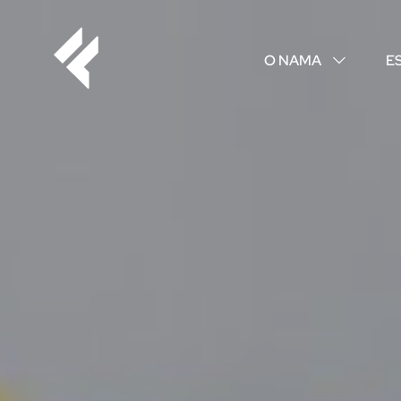
O NAMA
E
↓