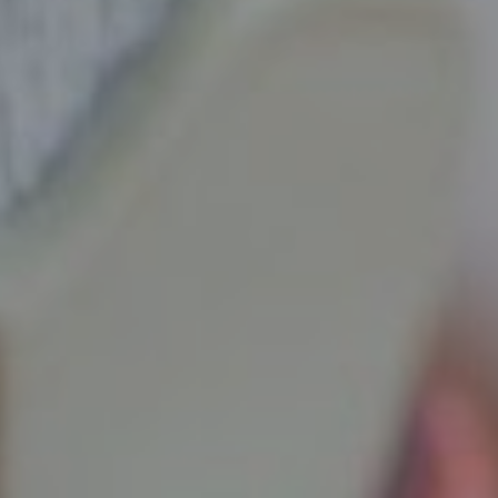
ESTETSKA DERMATOLOGIJA
MEDICINA
APNEJA I HRKANJE
DJEČJI ORL
MIGRENA
ORL – ŠTITNJAČA
VENE