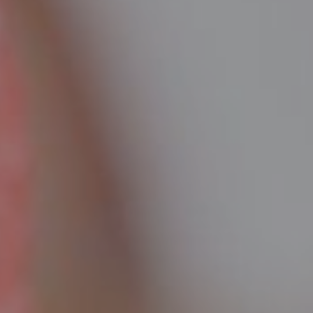
UROLOGIJA
ŠAKA
NJE
r