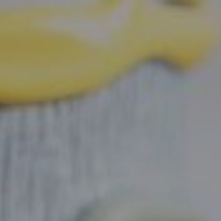
LF MAKEOVER
IZ MEDIJA
ESTETIKA
KIRURGIJA NOSA
KIRURGIJA TIJELA
INMODE – RADIOFREKVENCIJSKI ZAHVAT