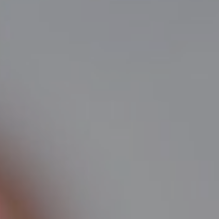
TRETMANI KOŽE
ORL – NOS I SINUSI
ORL – UHO
INKONTINENCIJA
ORL – GLAS
PROKTOLOGIJA