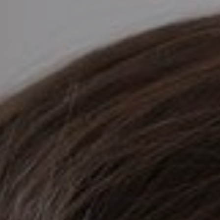
KIRURGIJA
KIRURGIJA
NOSA
LICA
KIRURGIJA
KIRURGIJA
TIJELA
GRUDI
INMODE –
LASER
RADIOFREKVENCIJSKI
CENTAR
ZAHVATI
TRETMANI
ESTETSKA
KOŽE
DERMATOLOGIJA
MEDICINA
APNEJA I
ORL – NOS I
HRKANJE
SINUSI
DJEČJI ORL
ORL – UHO