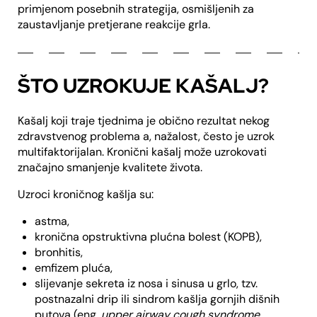
primjenom posebnih strategija, osmišljenih za
zaustavljanje pretjerane reakcije grla.
ŠTO UZROKUJE KAŠALJ?
Kašalj koji traje tjednima je obično rezultat nekog
zdravstvenog problema a, nažalost, često je uzrok
multifaktorijalan. Kronični kašalj može uzrokovati
značajno smanjenje kvalitete života.
Uzroci kroničnog kašlja su:
astma,
kronična opstruktivna plućna bolest (KOPB),
bronhitis,
emfizem pluća,
slijevanje sekreta iz nosa i sinusa u grlo, tzv.
postnazalni drip ili sindrom kašlja gornjih dišnih
putova (eng.
upper airway cough syndrome
,