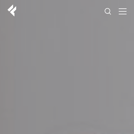
r
O NAMA
VAŠI DOKTORI
ISKUSTVA
LF MAKEOVER
IZ MEDIJA
ESTETIKA