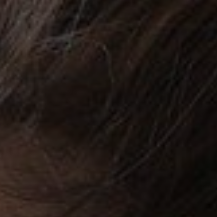
MIGRENA
INKONTINENCIJA
ORL –
ORL – GLAS
ŠTITNJAČA
PROKTOLOGIJA
VENE
UROLOGIJA
GINEKOLOGIJA
ŠAKA
DERMATOLOGIJA
DRUŠTVENE
PRETRAŽIVANJE
MREŽE
r
t
i
i
f
y
l