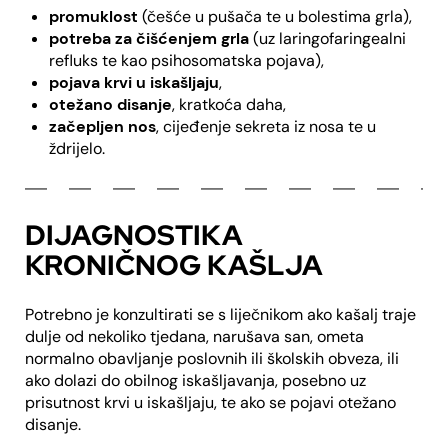
promuklost
(češće u pušača te u bolestima grla),
potreba za čišćenjem grla
(uz laringofaringealni
refluks te kao psihosomatska pojava),
pojava krvi u iskašljaju
,
otežano disanje
, kratkoća daha,
začepljen nos
, cijeđenje sekreta iz nosa te u
ždrijelo.
DIJAGNOSTIKA
KRONIČNOG KAŠLJA
Potrebno je konzultirati se s liječnikom ako kašalj traje
dulje od nekoliko tjedana, narušava san, ometa
normalno obavljanje poslovnih ili školskih obveza, ili
ako dolazi do obilnog iskašljavanja, posebno uz
prisutnost krvi u iskašljaju, te ako se pojavi otežano
disanje.