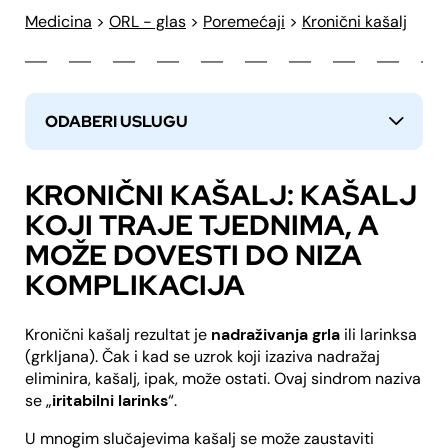
Medicina
>
ORL - glas
>
Poremećaji
>
Kronični kašalj
ODABERI USLUGU
↓
KRONIČNI KAŠALJ: KAŠALJ
KOJI TRAJE TJEDNIMA, A
MOŽE DOVESTI DO NIZA
KOMPLIKACIJA
Kronični kašalj rezultat je
nadraživanja grla
ili larinksa
(grkljana). Čak i kad se uzrok koji izaziva nadražaj
eliminira, kašalj, ipak, može ostati. Ovaj sindrom naziva
se „
iritabilni larinks
“.
U mnogim slučajevima kašalj se može zaustaviti