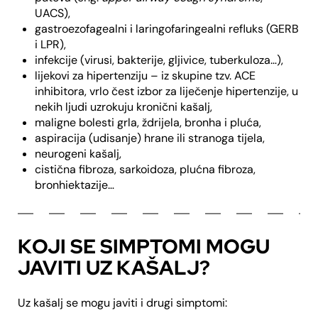
UACS),
gastroezofagealni i laringofaringealni refluks (GERB
i LPR),
infekcije (virusi, bakterije, gljivice, tuberkuloza…),
lijekovi za hipertenziju – iz skupine tzv. ACE
inhibitora, vrlo čest izbor za liječenje hipertenzije, u
nekih ljudi uzrokuju kronični kašalj,
maligne bolesti grla, ždrijela, bronha i pluća,
aspiracija (udisanje) hrane ili stranoga tijela,
neurogeni kašalj,
cistična fibroza, sarkoidoza, plućna fibroza,
bronhiektazije…
KOJI SE SIMPTOMI MOGU
JAVITI UZ KAŠALJ?
Uz kašalj se mogu javiti i drugi simptomi: