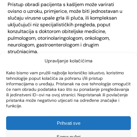
Pristup obradi pacijenta s kašljem može varirati
ovisno o uzroku, primjerice, može biti jednostavan u
slučaju virusne upale grla ili pluća, ili kompleksan
uključujući niz specijalističkih pregleda, poput
konzultacija s doktorom obiteljske medicine,
pulmologom, otorinolaringologom, onkologom,
neurologom, gastroenterologom i drugim
stručnjacima.
Upravljanje kolačićima
Komplikacije kroničnog kašlja mogu obuhvatiti:
Kako bismo vam pružili najbolje korisničko iskustvo, koristimo
Fraktura rebra –
Posebno je izražena uz velike sile
tehnologije poput kolačića za pohranu i/ili pristup
na rebra, osobito kod prisutnosti malignih bolesti.
informacijama o uređaju. Pristanak na ove tehnologije omogućit
Smetnje sna i nesanica –
Dugotrajan kašalj može
će nam obradu podataka kao što su ponašanje pregledavanja
rezultirati problemima sa snom i nesanicom.
ili jedinstveni ID-ovi na ovoj stranici. Nepristanak ili povlačenje
pristanka može negativno utjecati na određene značajke i
Glavobolje –
Konstantno kašljanje može uzrokovati
funkcije.
glavobolje.
Gubitak svijesti uz kašalj (sinkope) –
Intenzivan
kašalj može dovesti do privremenog gubitka
Prihvati sve
svijesti.
Mučnina i povraćanje –
Kašalj može izazvati
Samo nužni