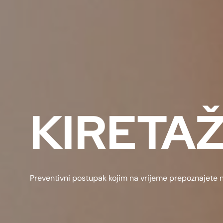
KIRETA
Preventivni postupak kojim na vrijeme prepoznajete 