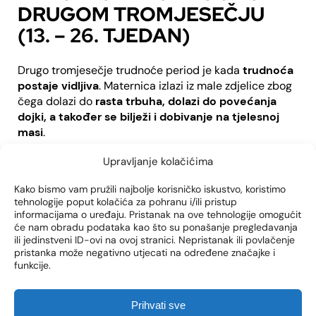
DRUGOM TROMJESEČJU
(13. – 26. TJEDAN)
Drugo tromjesečje trudnoće period je kada
trudnoća
postaje vidljiva
. Maternica izlazi iz male zdjelice zbog
čega dolazi do
rasta trbuha, dolazi do povećanja
dojki, a također se bilježi i dobivanje na tjelesnoj
masi
.
U ovom periodu trudnoće fetus je sada lako
Upravljanje kolačićima
prepoznatljiv, s vidljivo formiranim dijelovima tijela.
Iako je fetus dug samo 23cm, on može hvatati rukama,
Kako bismo vam pružili najbolje korisničko iskustvo, koristimo
tehnologije poput kolačića za pohranu i/ili pristup
udarati nožicama te raditi kolute.
informacijama o uređaju. Pristanak na ove tehnologije omogućit
će nam obradu podataka kao što su ponašanje pregledavanja
Sada
reagira na zvukove i dodir
, razvija reflekse
ili jedinstveni ID-ovi na ovoj stranici. Nepristanak ili povlačenje
gutanja i disanja, a na glavi počinje rasti kosa. Može se
pristanka može negativno utjecati na određene značajke i
osjetiti kretanje ploda u maternici.
funkcije.
Prihvati sve