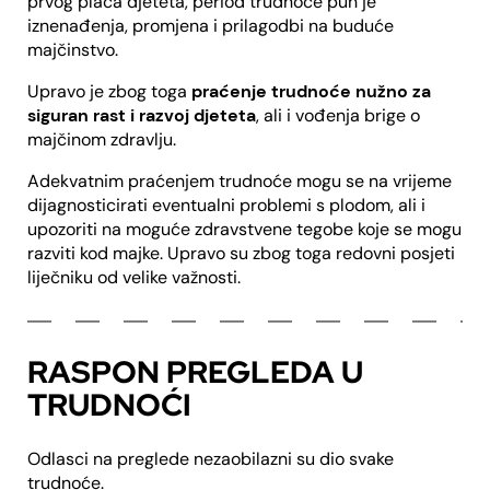
prvog plača djeteta, period trudnoće pun je
iznenađenja, promjena i prilagodbi na buduće
majčinstvo.
Upravo je zbog toga
praćenje trudnoće nužno za
siguran rast i razvoj djeteta
, ali i vođenja brige o
majčinom zdravlju.
Adekvatnim praćenjem trudnoće mogu se na vrijeme
dijagnosticirati eventualni problemi s plodom, ali i
upozoriti na moguće zdravstvene tegobe koje se mogu
razviti kod majke. Upravo su zbog toga redovni posjeti
liječniku od velike važnosti.
RASPON PREGLEDA U
TRUDNOĆI
Odlasci na preglede nezaobilazni su dio svake
trudnoće.