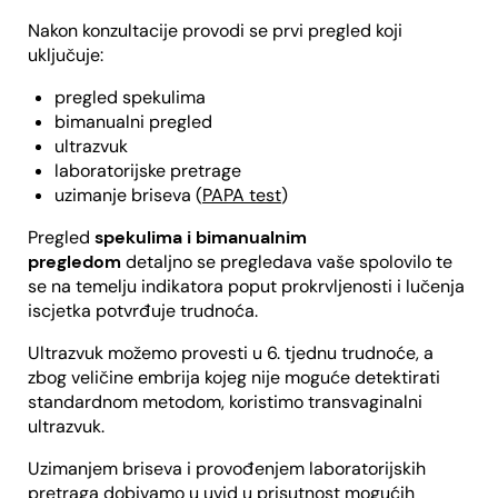
Nakon konzultacije provodi se prvi pregled koji
uključuje:
pregled spekulima
bimanualni pregled
ultrazvuk
laboratorijske pretrage
uzimanje briseva (
PAPA test
)
Pregled
spekulima i bimanualnim
pregledom
detaljno se pregledava vaše spolovilo te
se na temelju indikatora poput prokrvljenosti i lučenja
iscjetka potvrđuje trudnoća.
Ultrazvuk možemo provesti u 6. tjednu trudnoće, a
zbog veličine embrija kojeg nije moguće detektirati
standardnom metodom, koristimo transvaginalni
ultrazvuk.
Uzimanjem briseva i provođenjem laboratorijskih
pretraga dobivamo u uvid u prisutnost mogućih