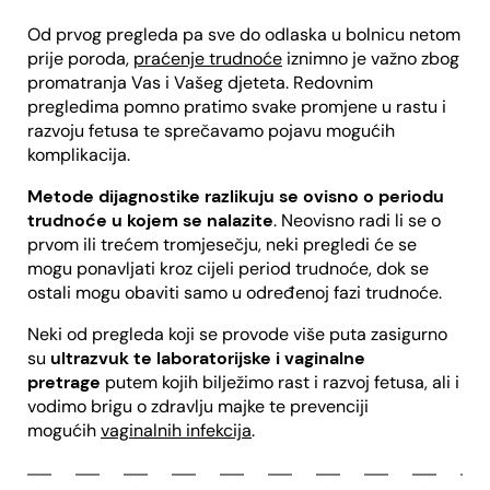
Od prvog pregleda pa sve do odlaska u bolnicu netom
prije poroda,
praćenje trudnoće
iznimno je važno zbog
promatranja Vas i Vašeg djeteta. Redovnim
pregledima pomno pratimo svake promjene u rastu i
razvoju fetusa te sprečavamo pojavu mogućih
komplikacija.
Metode dijagnostike razlikuju se ovisno o periodu
trudnoće u kojem se nalazite
. Neovisno radi li se o
prvom ili trećem tromjesečju, neki pregledi će se
mogu ponavljati kroz cijeli period trudnoće, dok se
ostali mogu obaviti samo u određenoj fazi trudnoće.
Neki od pregleda koji se provode više puta zasigurno
su
ultrazvuk te laboratorijske i vaginalne
pretrage
putem kojih bilježimo rast i razvoj fetusa, ali i
vodimo brigu o zdravlju majke te prevenciji
mogućih
vaginalnih infekcija
.