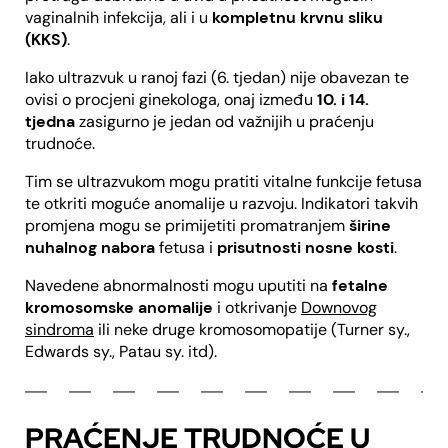
vaginalnih infekcija, ali i u
kompletnu krvnu sliku
(KKS)
.
Iako ultrazvuk u ranoj fazi (6. tjedan) nije obavezan te
ovisi o procjeni ginekologa, onaj između
10. i 14.
tjedna
zasigurno je jedan od važnijih u praćenju
trudnoće.
Tim se ultrazvukom mogu pratiti vitalne funkcije fetusa
te otkriti moguće anomalije u razvoju. Indikatori takvih
promjena mogu se primijetiti promatranjem
širine
nuhalnog nabora
fetusa i
prisutnosti nosne kosti
.
Navedene abnormalnosti mogu uputiti na
fetalne
kromosomske anomalije
i otkrivanje
Downovog
sindroma
ili neke druge kromosomopatije (Turner sy.,
Edwards sy., Patau sy. itd).
PRAĆENJE TRUDNOĆE U