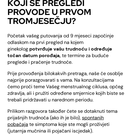
KOJI SE PREGLEDI
PROVODE U PRVOM
TROMJESEČJU?
Početak vašeg putovanja od 9 mjeseci započinje
odlaskom na prvi pregled na kojem
ginekolog
potvrđuje vašu trudnoću i određuje
točan datum porođaja
,
te termine za buduće
preglede i praćenje trudnoće.
Prije provođenja bilokakvih pretraga, naše će osoblje
najprije porazgovarati s vama. Na konzultacijama
ćemo proći teme Vašeg menstrualnog ciklusa, općeg
zdravlja, ali i pružiti određene smjernice kojih biste se
trebali pridržavati u narednom periodu.
Prilikom razgovora također ćete se dotaknuti tema
prijašnjih trudnoća (ako ih je bilo),
spontanih
pobačaja
te simptoma koje ste mogli proživjeti
(jutarnja mučnina ili pojačani iscjedak).