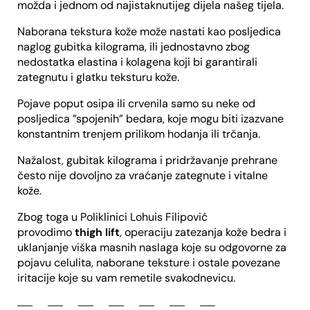
možda i jednom od najistaknutijeg dijela našeg tijela.
Naborana tekstura kože može nastati kao posljedica
naglog gubitka kilograma, ili jednostavno zbog
nedostatka elastina i kolagena koji bi garantirali
zategnutu i glatku teksturu kože.
Pojave poput osipa ili crvenila samo su neke od
posljedica ”spojenih” bedara, koje mogu biti izazvane
konstantnim trenjem prilikom hodanja ili trčanja.
Nažalost, gubitak kilograma i pridržavanje prehrane
često nije dovoljno za vraćanje zategnute i vitalne
kože.
Zbog toga u Poliklinici Lohuis Filipović
provodimo
thigh lift
, operaciju zatezanja kože bedra i
uklanjanje viška masnih naslaga koje su odgovorne za
pojavu celulita, naborane teksture i ostale povezane
iritacije koje su vam remetile svakodnevicu.