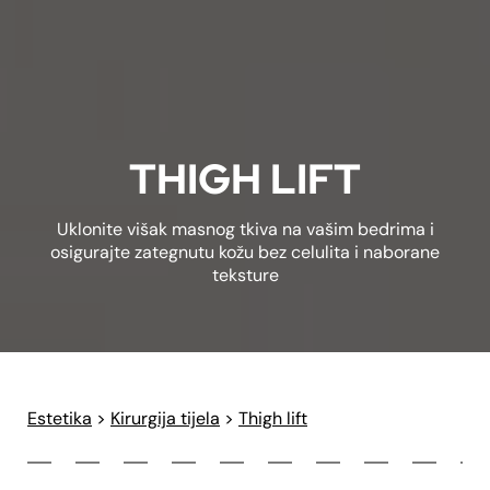
THIGH LIFT
Uklonite višak masnog tkiva na vašim bedrima i
osigurajte zategnutu kožu bez celulita i naborane
teksture
Estetika
>
Kirurgija tijela
>
Thigh lift