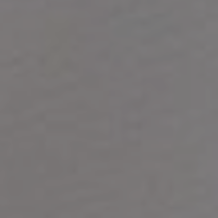
MIGRENA
INKONTINENCIJA
ORL –
ORL – GLAS
ŠTITNJAČA
PROKTOLOGIJA
VENE
UROLOGIJA
GINEKOLOGIJA
ŠAKA
DERMATOLOGIJA
DRUŠTVENE
PRETRAŽIVANJE
MREŽE
r
t
i
i
f
y
l