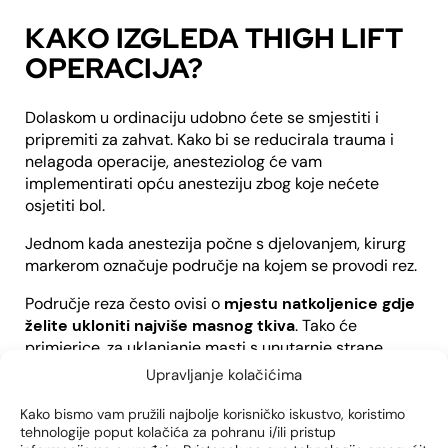
KAKO IZGLEDA THIGH LIFT
OPERACIJA?
Dolaskom u ordinaciju udobno ćete se smjestiti i
pripremiti za zahvat. Kako bi se reducirala trauma i
nelagoda operacije, anesteziolog će vam
implementirati opću anesteziju zbog koje nećete
osjetiti bol.
Jednom kada anestezija počne s djelovanjem, kirurg
markerom označuje područje na kojem se provodi rez.
Područje reza često ovisi o
mjestu natkoljenice gdje
želite ukloniti najviše masnog tkiva
. Tako će
primjerice, za uklanjanje masti s unutarnje strane
bedra biti potrebno napraviti rez duž
prepona
. Ako je
Upravljanje kolačićima
u pitanju uklanjanje masti s vanjske strane bedra, rez
se provodi na području
kukova
.
Kako bismo vam pružili najbolje korisničko iskustvo, koristimo
tehnologije poput kolačića za pohranu i/ili pristup