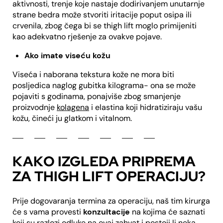
aktivnosti, trenje koje nastaje dodirivanjem unutarnje
strane bedra može stvoriti iritacije poput osipa ili
crvenila, zbog čega bi se thigh lift moglo primijeniti
kao adekvatno rješenje za ovakve pojave.
Ako imate viseću kožu
Viseća i naborana tekstura kože ne mora biti
posljedica naglog gubitka kilograma- ona se može
pojaviti s godinama, ponajviše zbog smanjenje
proizvodnje
kolagena
i elastina koji hidratiziraju vašu
kožu, čineći ju glatkom i vitalnom.
KAKO IZGLEDA PRIPREMA
ZA THIGH LIFT OPERACIJU?
Prije dogovaranja termina za operaciju, naš tim kirurga
će s vama provesti
konzultacije
na kojima će saznati
koji su razlozi odluke na ovaj zahvat i postoji li neka