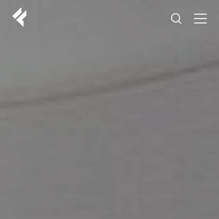
r
O NAMA
VAŠI DOKTORI
ISKUSTVA
LF MAKEOVER
IZ MEDIJA
ESTETIKA