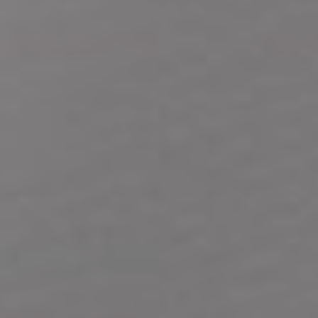
KIRURGIJA
KIRURGIJA
NOSA
LICA
KIRURGIJA
KIRURGIJA
TIJELA
GRUDI
INMODE –
LASER
RADIOFREKVENCIJSKI
CENTAR
ZAHVATI
TRETMANI
ESTETSKA
KOŽE
DERMATOLOGIJA
MEDICINA
APNEJA I
ORL – NOS I
HRKANJE
SINUSI
DJEČJI ORL
ORL – UHO