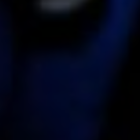
KIRURGIJA
KIRURGIJA
NOSA
LICA
KIRURGIJA
KIRURGIJA
TIJELA
GRUDI
INMODE –
LASER
RADIOFREKVENCIJSKI
CENTAR
ZAHVATI
TRETMANI
ESTETSKA
KOŽE
DERMATOLOGIJA
MEDICINA
APNEJA I
ORL – NOS I
HRKANJE
SINUSI
DJEČJI ORL
ORL – UHO