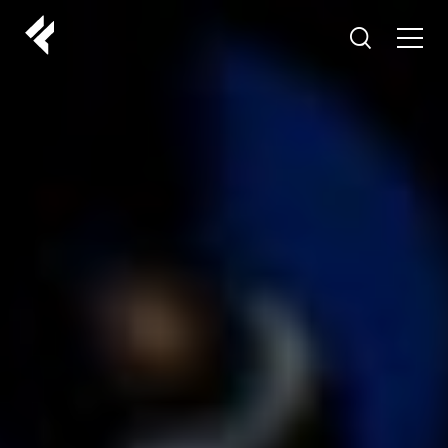
r
O NAMA
VAŠI DOKTORI
ISKUSTVA
LF MAKEOVER
IZ MEDIJA
ESTETIKA