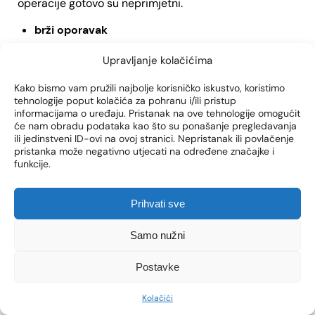
operacije gotovo su neprimjetni.
brži oporavak
Očekuje se znatno brži period oporavka zbog
Upravljanje kolačićima
minimalnog djelovanja na okolno tkivo.
Kako bismo vam pružili najbolje korisničko iskustvo, koristimo
dugoročni rezultati
tehnologije poput kolačića za pohranu i/ili pristup
informacijama o uređaju. Pristanak na ove tehnologije omogućit
Zbog očuvane kompaktnosti koštanog i hrskavičnog
će nam obradu podataka kao što su ponašanje pregledavanja
ili jedinstveni ID-ovi na ovoj stranici. Nepristanak ili povlačenje
tkiva, smanjuju se šanse za razvoj komplikacija kao i
pristanka može negativno utjecati na određene značajke i
potreba za provođenjem revizijske rinoplastike.
funkcije.
Što je Piezo rinoplastika pogledajte u videu našeg
doc.dr.sc. Borisa Filipovića:
Prihvati sve
Samo nužni
Postavke
Kliknite da biste prihvatili marketing
Kolačići
kolačiće i omogućili ovaj sadržaj