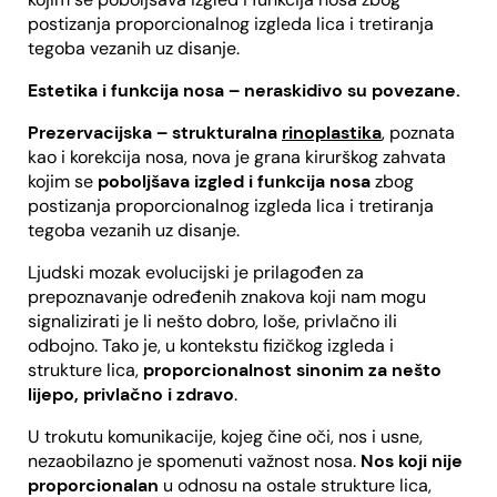
postizanja proporcionalnog izgleda lica i tretiranja
tegoba vezanih uz disanje.
Estetika i funkcija nosa – neraskidivo su povezane.
Prezervacijska – strukturalna
rinoplastika
, poznata
kao i korekcija nosa, nova je grana kirurškog zahvata
kojim se
poboljšava izgled i funkcija nosa
zbog
postizanja proporcionalnog izgleda lica i tretiranja
tegoba vezanih uz disanje.
Ljudski mozak evolucijski je prilagođen za
prepoznavanje određenih znakova koji nam mogu
signalizirati je li nešto dobro, loše, privlačno ili
odbojno. Tako je, u kontekstu fizičkog izgleda i
strukture lica,
proporcionalnost sinonim za nešto
lijepo, privlačno i zdravo
.
U trokutu komunikacije, kojeg čine oči, nos i usne,
nezaobilazno je spomenuti važnost nosa.
Nos koji nije
proporcionalan
u odnosu na ostale strukture lica,