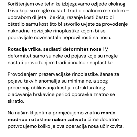
Korištenjem ove tehnike izbjegavamo ozljede okolnog
tkiva koje su mogle nastati tradicionalnom metodom –
uporabom dlijeta i čekića, rezanje kosti često bi
oštetilo samu kost što bi stvorilo uvjete za provođenje
naknadne, revizijske rinoplastike kojom bi se
popravljale novonastale nepravilnosti na nosu.
Rotacija vrška, sedlasti deformitet nosa i
V
deformitet
samo su neke od pojava koje su mogle
nastati provođenjem tradicionalne rinoplastike.
Provođenjem prezervacijske rinoplastike, šanse za
pojavu takvih anomalija su minimalne, a zbog
preciznog oblikovanja kostiju i strukturalnog
ojačavanja hrskavice period oporavka znatno se
skratio.
Na našim klijentima primjećujemo znatno
manje
modrice i otekline nakon zahvata
čime dodatno
potvrđujemo koliko je ova operacija nosa učinkovita.