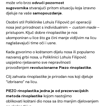
može vrlo brzo
odvući pozornost
sugovornika
stvarajući pritom situaciju koja izravno
djeluje na vaše
samopouzdanje
.
Osobni stil Poliklinike Lohuis Filipović pri operaciji
nosa jest prirodnost s individualnim –
custom made
–
pristupom. Ključ dobre rinoplastike je nos
ukomponiran u lice što ga čini manje vidljivim na licu
naglašavajući time oči i usne.
Kada govorimo o koštanom dijelu nosa ili popularno
nazvanoj grbi nosa, u Poliklinici Lohuis Filipović
uspješno rješavamo sve nepravilnosti
provođenjem
revolucionarne Piezo rinoplastike
.
Cilj zahvata rinoplastike je prirodan nos koji djeluje
“izbrisano” na licu.
PIEZO rinoplastika jedna je od prezervacijskih
metoda rinoplastike
kojom nastojimo
oblikovati koštani dio nosa sa što manjim djelovanjem