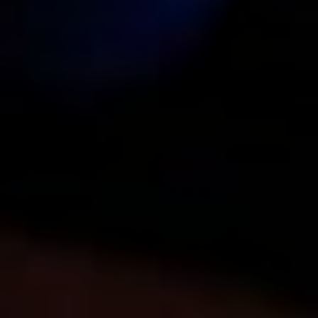
MIGRENA
INKONTINENCIJA
ORL –
ORL – GLAS
ŠTITNJAČA
PROKTOLOGIJA
VENE
UROLOGIJA
GINEKOLOGIJA
ŠAKA
DERMATOLOGIJA
DRUŠTVENE
PRETRAŽIVANJE
MREŽE
r
t
i
i
f
y
l