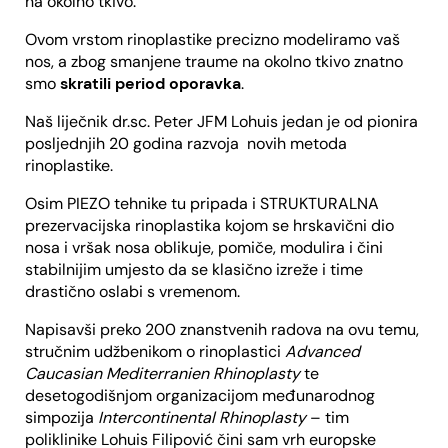
na okolno tkivo.
Ovom vrstom rinoplastike precizno modeliramo vaš
nos, a zbog smanjene traume na okolno tkivo znatno
smo
skratili period oporavka
.
Naš liječnik dr.sc. Peter JFM Lohuis jedan je od pionira
posljednjih 20 godina razvoja novih metoda
rinoplastike.
Osim PIEZO tehnike tu pripada i STRUKTURALNA
prezervacijska rinoplastika kojom se hrskavični dio
nosa i vršak nosa oblikuje, pomiče, modulira i čini
stabilnijim umjesto da se klasično izreže i time
drastično oslabi s vremenom.
Napisavši preko 200 znanstvenih radova na ovu temu,
stručnim udžbenikom o rinoplastici
Advanced
Caucasian Mediterranien Rhinoplasty
te
desetogodišnjom organizacijom međunarodnog
simpozija
Intercontinental Rhinoplasty
– tim
poliklinike Lohuis Filipović čini sam vrh europske