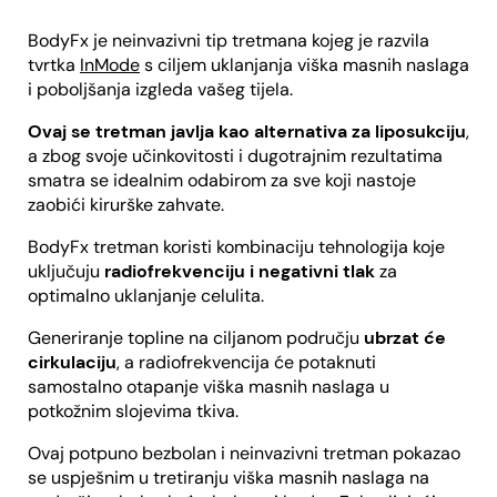
BodyFx je neinvazivni tip tretmana kojeg je razvila
tvrtka
InMode
s ciljem uklanjanja viška masnih naslaga
i poboljšanja izgleda vašeg tijela.
Ovaj se tretman javlja kao alternativa za liposukciju
,
a zbog svoje učinkovitosti i dugotrajnim rezultatima
smatra se idealnim odabirom za sve koji nastoje
zaobići kirurške zahvate.
BodyFx tretman koristi kombinaciju tehnologija koje
uključuju
radiofrekvenciju i negativni tlak
za
optimalno uklanjanje celulita.
Generiranje topline na ciljanom području
ubrzat će
cirkulaciju
, a radiofrekvencija će potaknuti
samostalno otapanje viška masnih naslaga u
potkožnim slojevima tkiva.
Ovaj potpuno bezbolan i neinvazivni tretman pokazao
se uspješnim u tretiranju viška masnih naslaga na