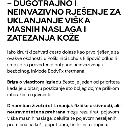
– DUGOTRAJNO I
NEINVAZIVNO RJEŠENJE ZA
UKLANJANJE VIŠKA
MASNIH NASLAGA I
ZATEZANJA KOŽE
Iako kirurški zahvati često dolaze kao prvo rješenje za
ovakve okolnosti, u Poliklinici Lohuis Filipović odlučili
smo se za provođenje potpuno neinvazivnog i
bezbolnog, InMode BodyFx tretmana.
Briga o vlastitom izgledu
često je jedan od prioriteta
kada je u pitanju postizanje što boljeg dojma prilikom
interakcija u javnosti.
Dinamičan životni stil, manjak fizičke aktivnosti, ali i
neuravnotežena prehrana
mogu rezultirati pojavom
viška masnih naslaga,
celulita
te pojavom neželjenih
promjena na koži, poput bora, finih linija i rupica.