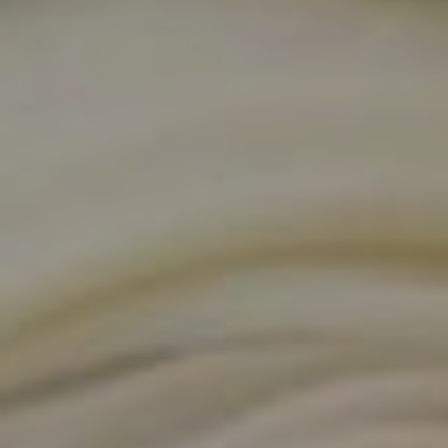
KIRURGIJA
KIRURGIJA
NOSA
LICA
KIRURGIJA
KIRURGIJA
TIJELA
GRUDI
INMODE –
LASER
RADIOFREKVENCIJSKI
CENTAR
ZAHVATI
TRETMANI
ESTETSKA
KOŽE
DERMATOLOGIJA
MEDICINA
APNEJA I
ORL – NOS I
HRKANJE
SINUSI
DJEČJI ORL
ORL – UHO