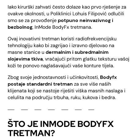
Iako kirurški zahvati često dolaze kao prvo rješenje za
ovakve okolnosti, u Poliklinici Lohuis Filipović odlučili
smo se za provođenje
potpuno neinvazivnog i
bezbolnog
, InMode BodyFx tretmana.
Ovaj inovativni tretman koristi radiofrekvencijsku
tehnologiju kako bi zagrijao i izravno djelovao na
masne stanice u
dermalnim i subredmalnim
slojevima tkiva
, vraćajući pritom glatku teksturu vašoj
koži te ponovo naglašavajući vaše konture tijela.
Zbog svoje jednostavnosti i učinkovitosti,
Bodyfx
postaje standardni tretman
za sve više naših
klijenata koji se nastoje riješiti viška masnih naslaga i
celulita na području trbuha, ruku, kukova i bedra.
ŠTO JE INMODE BODYFX
TRETMAN?