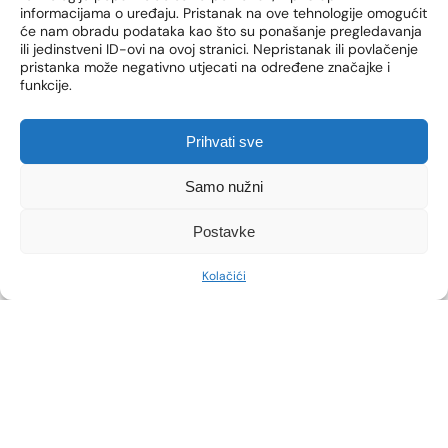
kojem provodimo tretman.
informacijama o uređaju. Pristanak na ove tehnologije omogućit
će nam obradu podataka kao što su ponašanje pregledavanja
Prije zahvata je potrebno ostati hidratiziran. Stoga
ili jedinstveni ID-ovi na ovoj stranici. Nepristanak ili povlačenje
preporučujemo
redovnu konzumaciju tekućine i
pristanka može negativno utjecati na određene značajke i
izbjegavanje bilo kojih aktivnosti koje bi vas učinile
funkcije.
dehidriranima.
Prihvati sve
Preporučujemo da na zahvat dođete u
što ležernijoj
odjeći
, pogotovo ako tretiramo veća područja poput
bedra i kukova.
Samo nužni
Postavke
Kolačići
Kliknite da biste prihvatili marketing
kolačiće i omogućili ovaj sadržaj