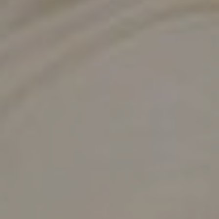
MIGRENA
INKONTINENCIJA
ORL –
ORL – GLAS
ŠTITNJAČA
PROKTOLOGIJA
VENE
UROLOGIJA
GINEKOLOGIJA
ŠAKA
DERMATOLOGIJA
DRUŠTVENE
PRETRAŽIVANJE
MREŽE
r
t
i
i
f
y
l