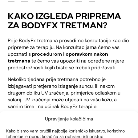
KAKO IZGLEDA PRIPREMA
ZA BODYFX TRETMAN?
Prije BodyFx tretmana provodimo konzultacije kao dio
pripreme za terapiju. Na konzultacijama ćemo vas
upoznati s
procedurom i oporavkom nakon
tretmana
te ćemo vas upozoriti na određene mjere
predostrožnosti kojih biste se trebali pridržavati.
Nekoliko tjedana prije tretmana potrebno je
izbjegavati pretjerano izlaganje suncu, ili nekom
drugom obliku
UV zračenja
, primjerice odlaskom u
solarij. UV zračenja može utjecati na vašu kožu, a
samim time i na učinak BodyFx terapije.
Prije samog dolaska u polikliniku potrebno je očistiti
Upravljanje kolačićima
područja kože koja će biti tretirana. Uklonite sve
Kako bismo vam pružili najbolje korisničko iskustvo, koristimo
kreme, losione, ulja ili šminke s onog segmenta kože na
tehnologije poput kolačića za pohranu i/ili pristup