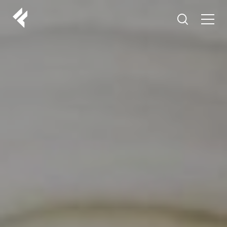
r
O NAMA
VAŠI DOKTORI
ISKUSTVA
LF MAKEOVER
IZ MEDIJA
ESTETIKA