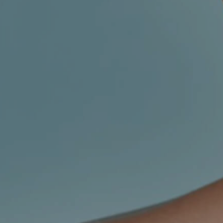
MIGRENA
INKONTINENCIJA
ORL –
ORL – GLAS
ŠTITNJAČA
PROKTOLOGIJA
VENE
UROLOGIJA
GINEKOLOGIJA
ŠAKA
DERMATOLOGIJA
DRUŠTVENE
PRETRAŽIVANJE
MREŽE
r
t
i
i
f
y
l