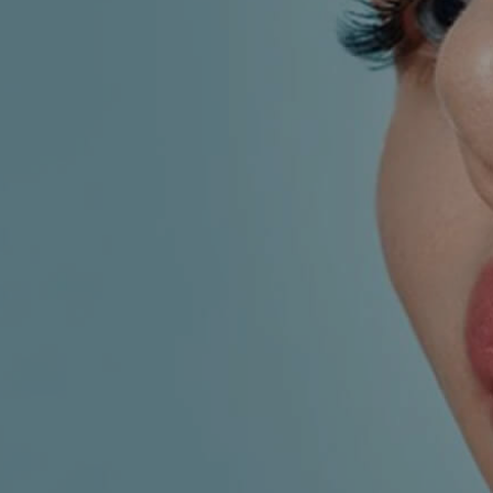
KIRURGIJA
KIRURGIJA
NOSA
LICA
KIRURGIJA
KIRURGIJA
TIJELA
GRUDI
INMODE –
LASER
RADIOFREKVENCIJSKI
CENTAR
ZAHVATI
TRETMANI
ESTETSKA
KOŽE
DERMATOLOGIJA
MEDICINA
APNEJA I
ORL – NOS I
HRKANJE
SINUSI
DJEČJI ORL
ORL – UHO