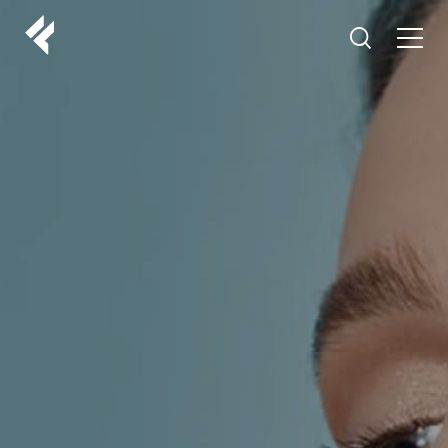
r
O NAMA
VAŠI DOKTORI
ISKUSTVA
LF MAKEOVER
IZ MEDIJA
ESTETIKA