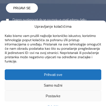
PRIJAVI SE
Dajem suglasnost da se na moju e-mail adresu šalju
obavijesti o novim proizvodima, promocijama, vijestima i
Upravljanje kolačićima
uslugama.
Kako bismo vam pružili najbolje korisničko iskustvo, koristimo
tehnologije poput kolačića za pohranu i/ili pristup
LOKACIJE
informacijama o uređaju. Pristanak na ove tehnologije omogućit
će nam obradu podataka kao što su ponašanje pregledavanja
Poliklinika Lohuis Filipovic
ili jedinstveni ID-ovi na ovoj stranici. Nepristanak ili povlačenje
Medical Group d.o.o.
pristanka može negativno utjecati na određene značajke i
Libertas zgrada, 5. i 6. kat
funkcije.
Trg Johna F. Kennedya 6b
10000, Zagreb
OIB: 85276921158
Prihvati sve
KONTAKT
RADNO VRIJEME
Samo nužni
Telefon: +385 1 2444 646
Pon – Pet 8:00 – 20:00h
Postavke
Email: info@lf-mg.com