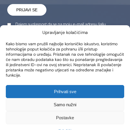
PRIJAVI SE
Dajem suglasnost da se na moju e-mail adresu šalju
obavijesti o novim proizvodima, promocijama, vijestima i
Upravljanje kolačićima
uslugama.
Kako bismo vam pružili najbolje korisničko iskustvo, koristimo
tehnologije poput kolačića za pohranu i/ili pristup
LOKACIJE
informacijama o uređaju. Pristanak na ove tehnologije omogućit
će nam obradu podataka kao što su ponašanje pregledavanja
Poliklinika Lohuis Filipovic
ili jedinstveni ID-ovi na ovoj stranici. Nepristanak ili povlačenje
Medical Group d.o.o.
pristanka može negativno utjecati na određene značajke i
Libertas zgrada, 5. i 6. kat
funkcije.
Trg Johna F. Kennedya 6b
10000, Zagreb
OIB: 85276921158
Prihvati sve
KONTAKT
RADNO VRIJEME
Samo nužni
Telefon: +385 1 2444 646
Pon – Pet 8:00 – 20:00h
Postavke
Email: info@lf-mg.com