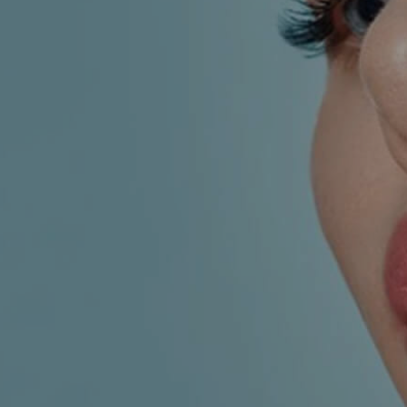
KIRURGIJA
KIRURGIJA
NOSA
LICA
KIRURGIJA
KIRURGIJA
TIJELA
GRUDI
INMODE –
LASER
RADIOFREKVENCIJSKI
CENTAR
ZAHVATI
TRETMANI
ESTETSKA
KOŽE
DERMATOLOGIJA
MEDICINA
APNEJA I
ORL – NOS I
HRKANJE
SINUSI
DJEČJI ORL
ORL – UHO