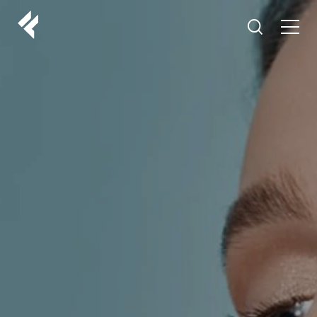
r
O NAMA
VAŠI DOKTORI
ISKUSTVA
LF MAKEOVER
IZ MEDIJA
ESTETIKA