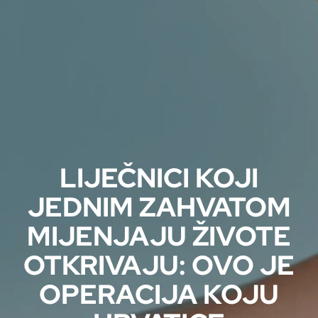
MIGRENA
INKONTINENCIJA
ORL –
ORL – GLAS
ŠTITNJAČA
PROKTOLOGIJA
VENE
UROLOGIJA
GINEKOLOGIJA
ŠAKA
DERMATOLOGIJA
DRUŠTVENE
LIJEČNICI KOJI
PRETRAŽIVANJE
MREŽE
JEDNIM ZAHVATOM
MIJENJAJU ŽIVOTE
r
t
i
i
f
y
l
OTKRIVAJU: OVO JE
OPERACIJA KOJU